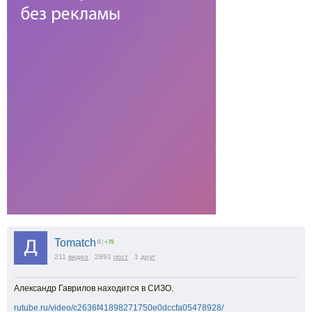
Tomatch
0
|
+79
211
видео
2891
пост
1
друг
Александр Гаврилов находится в СИЗО.
rutube.ru/video/c2636f41898271750e0dccfa05478928/