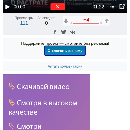
1x
00:00
01:22
Просмотры
За сегодня
−4
111
0
4
0
Поддержите проект — смотрите без рекламы!
Отключить рекламу
Читать комментарии