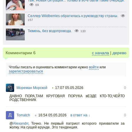
ТВК. Новая ситуация... Только в 90-е были такие очереди.
69
Селлер Wildberries обратилась к руководству страны.
157
Тюмень, без водопровода.
130
Комментарии
6
с начала
|
дерево
Чтобы писать и оценивать комментарии нужно
войти
или
зарегистрироваться
Мореман Морской
17:07 05.05.2026
0
•
ДАВНО ПОРА,ТАМ КРУГОВАЯ ПОРУКА вЕЗДЕ КТО-ТО,ЧЕЙТО
РОДСТВЕННИК
Tomatch
16:54 05.05.2026
в ответ на ↓
0
○
@
Alexandrr
,
Точно. Не первый патриот которого прихватили за
жопку. На сущей ерунде. Это тенденция.