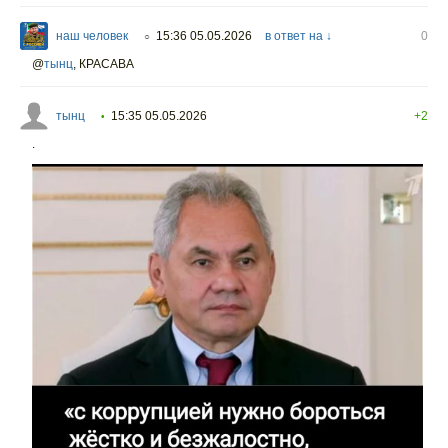
наш человек
15:36 05.05.2026
в ответ на ↓
0
○
@
тынц
,
КРАСАВА
тынц
15:35 05.05.2026
+2
•
.