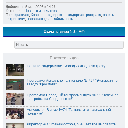
Добавлено: 5 мая 2026 в 14:26
Категория:
Новости и политика
Теги:
Красмаш
,
Красноярск
,
директор
,
задержан
,
растрата
,
ракеты
,
патриотизм
,
нарастающая стабильность
Скачать видео (1.84 Мб)
Похожее видео
Полиция задерживает молодых людей за кражу
Программа Актуально на 8 канале № 717 "Экскурсия по
заводу "Красмаш""
Программа Народный контроль выпуск №395 "Точечная
застройка на Свердловской"
Актуально - Выпуск №74 "Патриотизм в актуальной
политике"
Директор АО Огрэненгострой, обещает все выплатить.