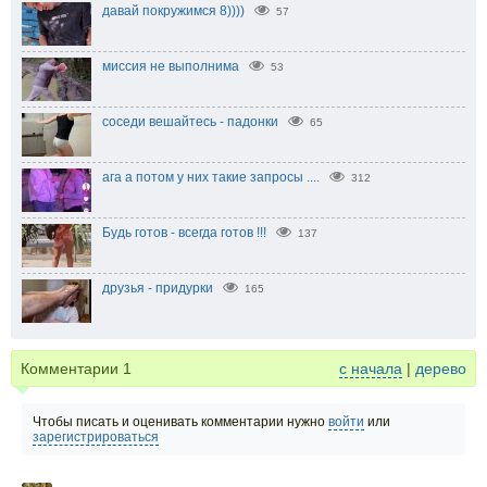
давай покружимся 8))))
57
миссия не выполнима
53
соседи вешайтесь - падонки
65
ага а потом у них такие запросы ....
312
Будь готов - всегда готов !!!
137
друзья - придурки
165
Комментарии
1
с начала
|
дерево
Чтобы писать и оценивать комментарии нужно
войти
или
зарегистрироваться