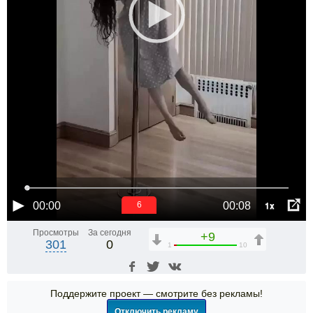
1x
00:00
00:08
5
Просмотры
За сегодня
+9
301
0
1
10
Поддержите проект — смотрите без рекламы!
Отключить рекламу