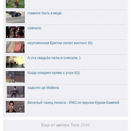
главное быть в моде
совпало
неугомонная Бритни пилит контент 8))
А эта свадьба пела и плясала..)
Когда покурил прямо с утра 8)))
задолго до Майкла
Веселый танец пениса - RWJ по версии Кураж-Бамбей
Еще от автора Toos
2048