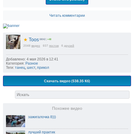
Читать комментарии
★
Toos
68042
|
+48
2048
видео
937
постов
6
друзей
Добавлено: 4 мая 2026 в 12:41
Категория:
Разное
Теги:
танец
,
шест
,
прикол
Скачать видео (538.35 Кб)
Похожее видео
зажигалочка 8)))
лучший практик