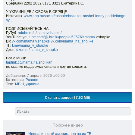
Сбербанк 2202 2032 8171 3323 Екатерина С.
У УКРАИНЦЕВ ЛЮБОВЬ В СЕРДЦЕ
Источник:
www.pnp.ru/social/rospotrebnadzor-nashel-tonny-poddelnogo-
sy...
ПОДПИСЫВАЙТЕСЬ НА:
РуТуб:
rutube.ru/u/mamavshapke/
YouTube:
youtube.com/@
href='/people/63576'>mama
.v.shapke
Вк:
vk.com/mama.v.shapke
vk.com/mama_na_shpilke
ТГ:
t.me/mama_v_shapke
Дзен:
dzen.ru/mama_v_shapke
Все о МВШ:
taplink.cc/mama.na.shpilkah
по ссылке поддержка канала и другие соцсети.
Добавлено: 7 апреля 2026 в 06:00
Категория:
Разное
Теги:
МВШ
,
украина
Скачать видео (37.92 Мб)
Похожее видео
Неправильный американец на их ТВ