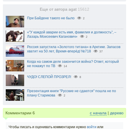
Еще от автора agat
15612
При Байдене такого не было
2
«"У каждой аварии есть имя, фамилия и должность", –
Лазарь Моисеевич Каганович»
2
Россия запустила «Золотого титана» в Арктике. Запасов
хватит на 50 лет, Время-вперёд! №718
37
Когда на самом деле закончится война? Ответ, который
не покажут по ТВ
14
ЧУДО! СЛЕПОЙ ПРОЗРЕЛ!
8
Презентация книги "Русские не сдаются" пошла не по
плану Старикова
2
Комментарии
6
с начала
|
дерево
Чтобы писать и оценивать комментарии нужно
войти
или