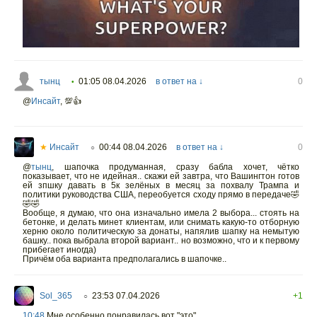
тынц
01:05 08.04.2026
в ответ на ↓
0
•
@
Инсайт
,
💯👍
★
Инсайт
00:44 08.04.2026
в ответ на ↓
0
○
@
тынц
,
шапочка продуманная, сразу бабла хочет, чётко
показывает, что не идейная.. скажи ей завтра, что Вашингтон готов
ей зпшку давать в 5к зелёных в месяц за похвалу Трампа и
политики руководства США, переобуется сходу прямо в передаче🤣
🤣🤣
Вообще, я думаю, что она изначально имела 2 выбора... стоять на
бетонке, и делать минет клиентам, или снимать какую-то отборную
херню около политическую за донаты, напялив шапку на немытую
башку.. пока выбрала второй вариант.. но возможно, что и к первому
прибегает иногда)
Причём оба варианта предполагались в шапочке..
Sol_365
23:53 07.04.2026
+1
○
10:48
Мне особенно понравилась вот "это"