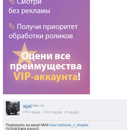
agat
25482
|
+23
15612
видео
20113
постов
45
друзей
Подпишись на канал МАХ
max.ru/mama_v_shapke
ПОДДЕРЖИ КАНАЛ: