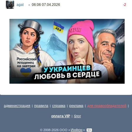
agat
06:06 07.04.2026
-2
○
администрация
правила
справка
реклама
для правообладателей
|
|
|
|
|
оплата VIP
блог
|
Инфон
© 2008-2026 ООО «
»