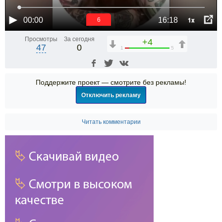
1x
00:00
16:18
5
Просмотры
За сегодня
+4
47
0
1
5
Поддержите проект — смотрите без рекламы!
Отключить рекламу
Читать комментарии