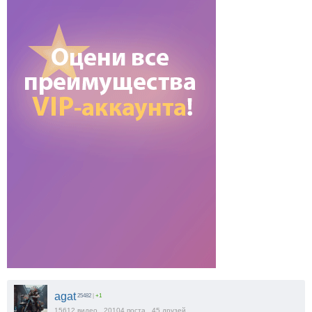
agat
25482
|
+1
15612
видео
20104
поста
45
друзей