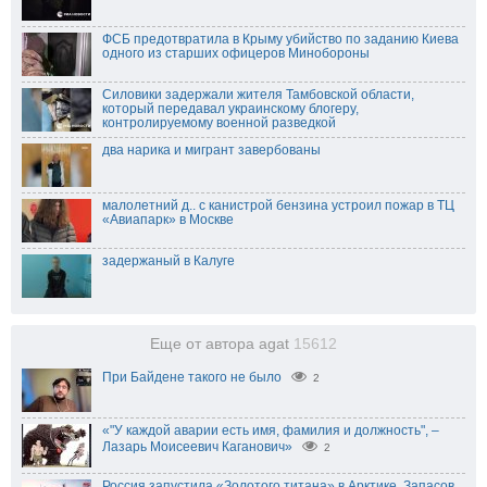
ФСБ предотвратила в Крыму убийство по заданию Киева
одного из старших офицеров Минобороны
Силовики задержали жителя Тамбовской области,
который передавал украинскому блогеру,
контролируемому военной разведкой
два нарика и мигрант завербованы
малолетний д.. с канистрой бензина устроил пожар в ТЦ
«Авиапарк» в Москве
задержаный в Калуге
Еще от автора agat
15612
При Байдене такого не было
2
«"У каждой аварии есть имя, фамилия и должность", –
Лазарь Моисеевич Каганович»
2
Россия запустила «Золотого титана» в Арктике. Запасов