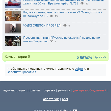
хватит на 50 лет, Время-вперёд! №718
37
Когда на самом деле закончится война? Ответ, который
не покажут по ТВ
13
ЧУДО! СЛЕПОЙ ПРОЗРЕЛ!
8
Презентация книги "Русские не сдаются" пошла не по
плану Старикова
2
Комментарии
0
с начала
|
дерево
Чтобы писать и оценивать комментарии нужно
войти
или
зарегистрироваться
администрация
правила
справка
реклама
для правообладателей
|
|
|
|
|
оплата VIP
блог
|
Инфон
© 2008-2026 ООО «
»