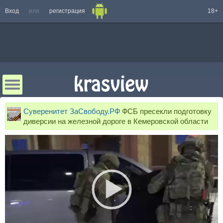
Вход
или
регистрация
18+
Суверенитет ЗаСвободу.РФ
ФСБ пресекли подготовку
диверсии на железной дороге в Кемеровской области