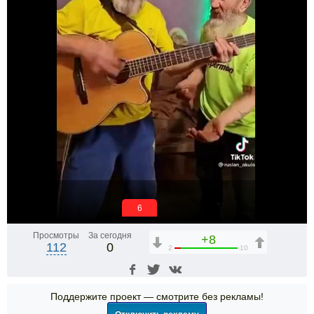
6
Просмотры
За сегодня
+8
112
0
2
10
Поддержите проект — смотрите без рекламы!