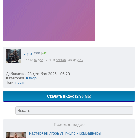
agat
25483
|
+37
15613
видео
20119
постов
45
друзей
Добавлено: 28 декабря 2025 в 05:20
Категория:
Юмор
Теги:
пестня
Скачать видео (2.96 Мб)
Похожее видео
Растеряев Игорь vs In-Grid - Комбайнеры