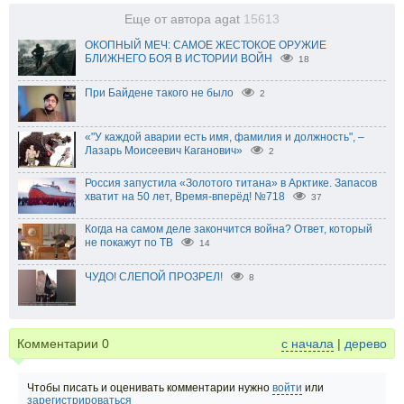
Еще от автора agat
15613
ОКОПНЫЙ МЕЧ: САМОЕ ЖЕСТОКОЕ ОРУЖИЕ
БЛИЖНЕГО БОЯ В ИСТОРИИ ВОЙН
18
При Байдене такого не было
2
«"У каждой аварии есть имя, фамилия и должность", –
Лазарь Моисеевич Каганович»
2
Россия запустила «Золотого титана» в Арктике. Запасов
хватит на 50 лет, Время-вперёд! №718
37
Когда на самом деле закончится война? Ответ, который
не покажут по ТВ
14
ЧУДО! СЛЕПОЙ ПРОЗРЕЛ!
8
Комментарии
0
с начала
|
дерево
Чтобы писать и оценивать комментарии нужно
войти
или
зарегистрироваться