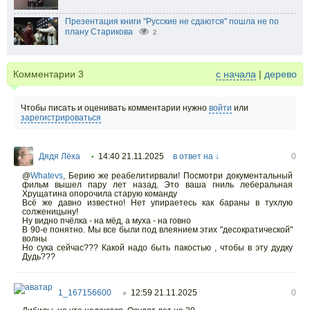
Презентация книги "Русские не сдаются" пошла не по
плану Старикова
2
Комментарии
3
с начала
|
дерево
Чтобы писать и оценивать комментарии нужно
войти
или
зарегистрироваться
Дядя Лёха
14:40 21.11.2025
в ответ на ↓
0
•
@
Whatevs
,
Берию же реабелитирвали! Посмотри документальный
фильм вышел пару лет назад. Это ваша гниль леберальная
Хрущатина опорочила старую команду
Всё же давно известно! Нет упираетесь как бараны в тухлую
солженицыну!
Ну видно пчёлка - на мёд, а муха - на говно
В 90-е понятно. Мы все были под влеянием этих "десократической"
волны
Но сука сейчас??? Какой надо быть пакостью , чтобы в эту дудку
Дудь???
1_167156600
12:59 21.11.2025
0
○