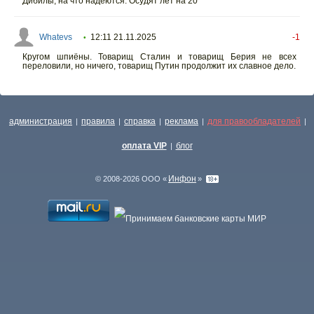
Дибилы, на что надеются. Осудят лет на 20
Whatevs
12:11 21.11.2025
-1
•
Кругом шпиёны. Товарищ Сталин и товарищ Берия не всех
переловили, но ничего, товарищ Путин продолжит их славное дело.
администрация
правила
справка
реклама
для правообладателей
|
|
|
|
|
оплата VIP
блог
|
Инфон
© 2008-2026 ООО «
»