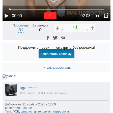
1x
00:00
02:03
5
Просмотры
За сегодня
+1
31
0
0
1
Поддержите проект — смотрите без рекламы!
Отключить рекламу
Читать комментарии
agat
25482
| 0
15612
видео
20104
поста
45
друзей
Добавлено: 21 ноября 2025 в 12:09
Категория:
Разное
Теги:
ФСБ
,
шпионы
,
диверсанты
,
террористы