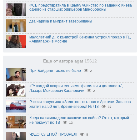
ФСБ предотвратила в Крыму убийство по заданию Киева
одного из старших офицеров Минобороны
два нарика и мигрант завербованы
малолетний д.. с канистрой бензина устроил пожар в ТЦ
«Авиапарк» в Москве
Еще от автора agat
15612
При Байдене такого не было
2
«"У каждой аварии есть имя, фамилия и должность", –
Лазарь Моисеевич Каганович»
2
Россия запустила «Золотого титана» в Арктике. Запасов
хватит на 50 лет, Время-вперёд! №718
37
Когда на самом деле закончится война? Ответ, который
не покажут по ТВ
13
ЧУДО! СЛЕПОЙ ПРОЗРЕЛ!
8