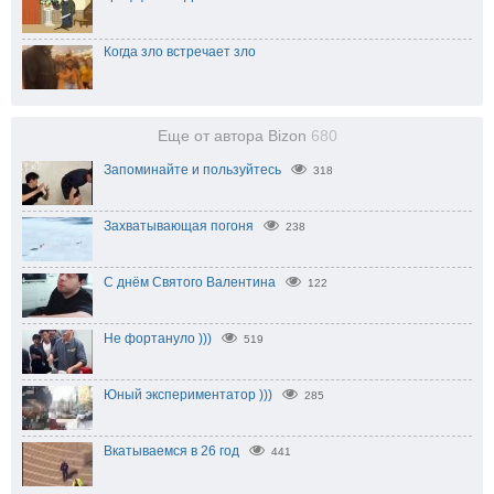
Когда зло встречает зло
Еще от автора Bizon
680
Запоминайте и пользуйтесь
318
Захватывающая погоня
238
С днём Святого Валентина
122
Не фортануло )))
519
Юный экспериментатор )))
285
Вкатываемся в 26 год
441