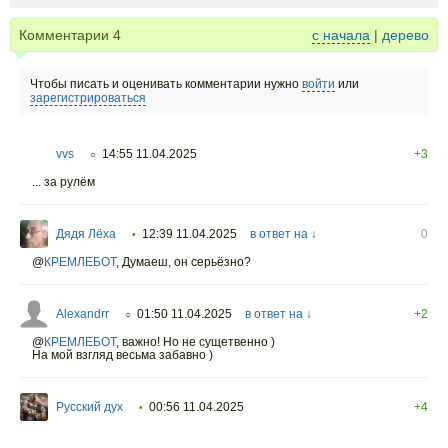
Комментарии
4
с начала
|
дерево
Чтобы писать и оценивать комментарии нужно
войти
или
зарегистрироваться
vvs
14:55 11.04.2025
+3
○
... за рулём
Дядя Лёха
12:39 11.04.2025
в ответ на ↓
0
•
@
КРЕМЛЕБОТ
,
Думаеш, он серьёзно?
Alexandrr
01:50 11.04.2025
в ответ на ↓
+2
○
@
КРЕМЛЕБОТ
,
важно! Но не сущетвенно )
На мой взгляд весьма забавно )
Русский дух
00:56 11.04.2025
+4
•