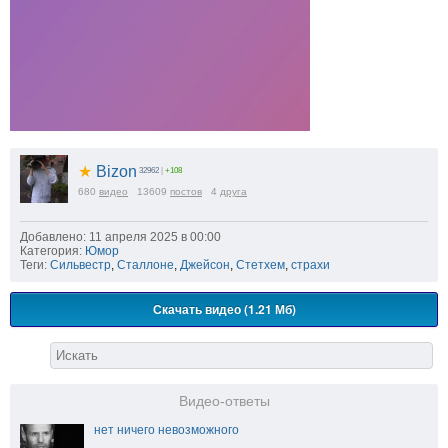
★
Bizon
32962
|
+108
680
видео
13609
постов
4
друга
Добавлено: 11 апреля 2025 в 00:00
Категория:
Юмор
Теги:
Сильвестр
,
Сталлоне
,
Джейсон
,
Стетхем
,
страхи
Скачать видео (1.21 Мб)
Видео-ответы
нет ничего невозможного