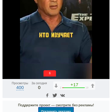
6
Просмотры
За сегодня
+17
400
0
2
19
Поддержите проект — смотрите без рекламы!
Отключить рекламу