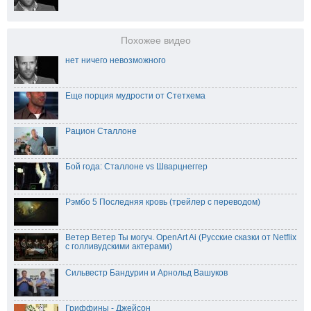
Похожее видео
нет ничего невозможного
Еще порция мудрости от Стетхема
Рацион Сталлоне
Бой года: Сталлоне vs Шварцнеггер
Рэмбо 5 Последняя кровь (трейлер с переводом)
Ветер Ветер Ты могуч. OpenArt Ai (Русские сказки от Netflix
с голливудскими актерами)
Сильвестр Бандурин и Арнольд Вашуков
Гриффины - Джейсон