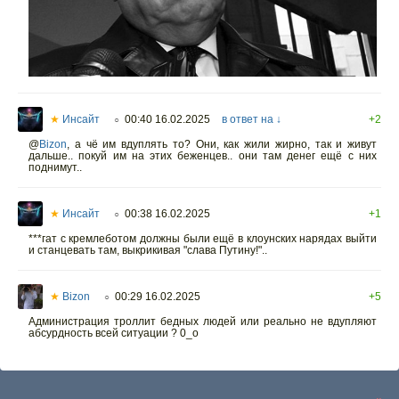
★
Инсайт
00:40 16.02.2025
в ответ на ↓
+2
○
@
Bizon
,
а чё им вдуплять то? Они, как жили жирно, так и живут
дальше.. покуй им на этих беженцев.. они там денег ещё с них
поднимут..
★
Инсайт
00:38 16.02.2025
+1
○
***гат с кремлеботом должны были ещё в клоунских нарядах выйти
и станцевать там, выкрикивая "слава Путину!"..
★
Bizon
00:29 16.02.2025
+5
○
Администрация троллит бедных людей или реально не вдупляют
абсурдность всей ситуации ? 0_о