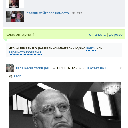
ставим хейтеров наместо
277
Комментарии
4
с начала
|
дерево
Чтобы писать и оценивать комментарии нужно
войти
или
зарегистрироваться
вася несчастливцев
11:21 16.02.2025
в ответ на ↓
0
○
@
Bizon
,
.