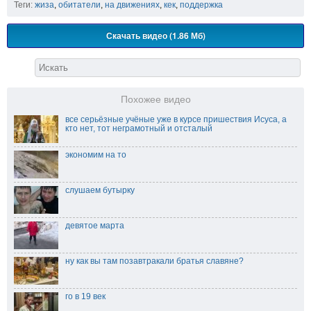
Теги:
жиза
,
обитатели
,
на движениях
,
кек
,
поддержка
Скачать видео (1.86 Мб)
Похожее видео
все серьёзные учёные уже в курсе пришествия Исуса, а
кто нет, тот неграмотный и отсталый
экономим на то
слушаем бутырку
девятое марта
ну как вы там позавтракали братья славяне?
го в 19 век