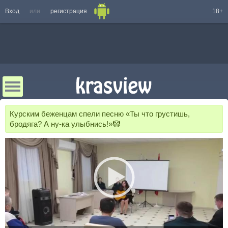
Вход
или
регистрация
18+
Курским беженцам спели песню «Ты что грустишь,
бродяга? А ну-ка улыбнись!»🤡