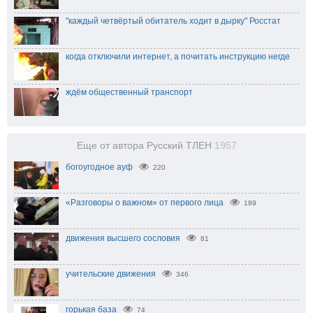
"каждый четвёртый обитатель ходит в дырку" Росстат
когда отключили интернет, а почитать инструкцию негде
ждём общественный транспорт
Еще от автора Русский ТЛЕН
1957
богоугодное ауф
220
«Разговоры о важном» от первого лица
189
движения высшего сословия
81
учительские движения
346
горькая база
74