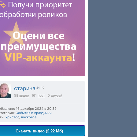
старина
24
| 0
58
видео
161
пост
0
друзей
бавлено: 16 декабря 2024 в 20:39
тегория:
События и праздники
ги:
христос
,
воскресе
Скачать видео (2.22 Мб)