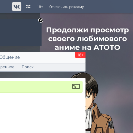
18+
Отключить рекламу
18+
Общение
тренное
Поиск