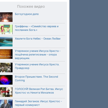
Похожее видео
Богоугодное дело
Гриффины - «Семейство евреев и
посланник Бога.»
Хвалите Бога Небес - Океан Любви
Утерянное учение Иисуса Христа -
пощёчина религиозным - опора
верующим.
Утерянное учение Иисуса Христа.
Правдозор
Второе Пришествие. The Second
Coming
ГОЛОСУЙ! Великая Рэп Битва. Иисус
Христос vs Никита Михалков
Геннадий Зюганов: Иисус Христос -
первый коммунист