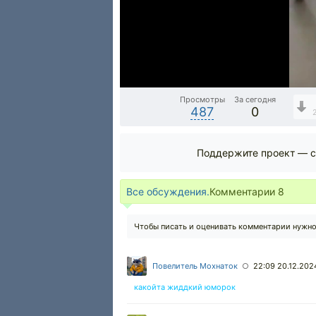
Просмотры
За сегодня
487
0
Поддержите проект — с
Все обсуждения.
Комментарии
8
Чтобы писать и оценивать комментарии нужн
Повелитель Мохнаток
22:09 20.12.202
○
какойта жиддкий юморок