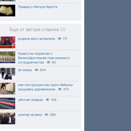
Правда о Иисусе Христе
Еще от автора старина
58
родина мать затерпела
111
Казахстан подписал с
Великобританией план военного
сотрудничества
80
jbl юмор
644
изи инструкция как сдать бабкину
хрущёвку деревенским
475
убитый генерал
106
шлягер на века
386