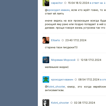
capacitor
15:04 18.12.2024
в ответ на ↓
○
@
крокодил квакин
,
если кто жрёт говно, то ж
ответ ей лаять
иначе ведясь на все провокации всегда буд
роющий яму рано или поздно попадает в неё са
делами. проще говоря жизнь устроена так что 
Elbarto
23:40 17.12.2024
○
старина твои писдюки?))
Мореман Морской
12:58 17.12.2024
○
маленькие жидки)
крокодил квакин
08:54 17.12.2024
в от
○
@
Kokni_shooter
,
юмор, это когда еврейские
антисемитизм.
Kokni_shooter
02:38 17.12.2024
○