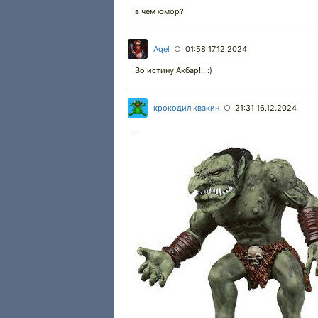
в чем юмор?
Aqel
01:58 17.12.2024
○
Во истину Акбар!.. :)
крокодил квакин
21:31 16.12.2024
○
.