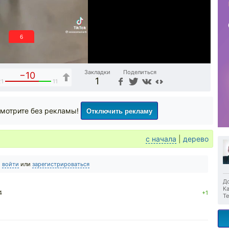
5
Закладки
Поделиться
−10
1
21
11
Отключить рекламу
мотрите без рекламы!
с начала
|
дерево
о
войти
или
зарегистрироваться
До
Ка
4
+1
Те