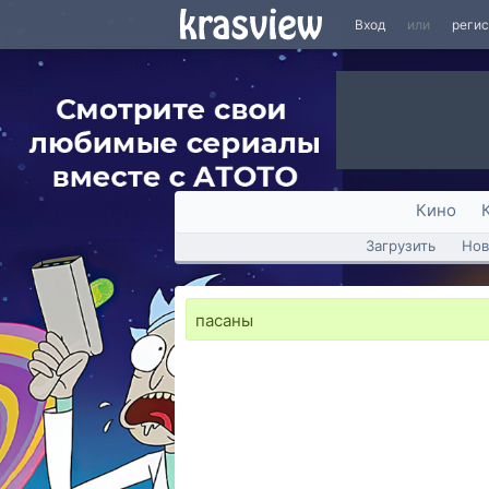
Вход
или
реги
Кино
Загрузить
Нов
пасаны