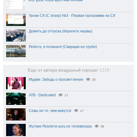
Уроки C# (C sharp) №3 - Первая программа на C#
Дожить до отпуска (берегите нервы)
Ребята, я починил! (Сварщик на трубе)
Еще от автора воздушный горошег
1218
Муджи. Забудь о просветлении
25
ATB - Dedicated
17
Совы не то, чем кажутся
17
Жуткие Реалити-шоу из телевизора
58