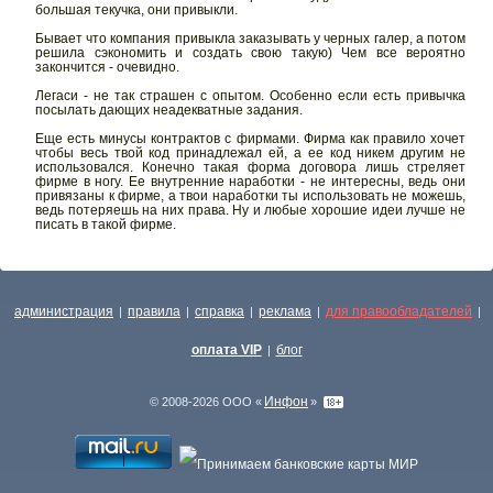
большая текучка, они привыкли.
Бывает что компания привыкла заказывать у черных галер, а потом
решила сэкономить и создать свою такую) Чем все вероятно
закончится - очевидно.
Легаси - не так страшен с опытом. Особенно если есть привычка
посылать дающих неадекватные задания.
Еще есть минусы контрактов с фирмами. Фирма как правило хочет
чтобы весь твой код принадлежал ей, а ее код никем другим не
использовался. Конечно такая форма договора лишь стреляет
фирме в ногу. Ее внутренние наработки - не интересны, ведь они
привязаны к фирме, а твои наработки ты использовать не можешь,
ведь потеряешь на них права. Ну и любые хорошие идеи лучше не
писать в такой фирме.
администрация
правила
справка
реклама
для правообладателей
|
|
|
|
|
оплата VIP
блог
|
Инфон
© 2008-2026 ООО «
»