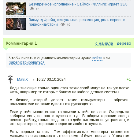
Безупречное исполнение - Саймон Филлипс играет 33/8
15
Зигмунд Фрейд, сексуальная революция, роль евреев в
порноиндустрии
49
Комментарии
1
с начала
|
дерево
Чтобы писать и оценивать комментарии нужно
войти
или
зарегистрироваться
MatriX
16:27 03.10.2024
+1
○
Деды знающие только один стек технологий могут не так уж плохо
жить, например те которые банкам на коболе делали системы.
А бизнес, который делает такие калькуляторы - обречен,
пользователи не такие идиоты как руководство.
Если у тебя много стажа, то заменить тебя не легко. Очередь за
забором есть, но она с курсов и т.д.. В общем хорошие спецы
пеняют работу, только когда что-то действительно не устраивает, и
что характерно, хороших спецов не любят отпускать.
Есть черные галеры. Там эффективные менегеры стремятся
максимально использовать твое время. И будут посланы. У них там