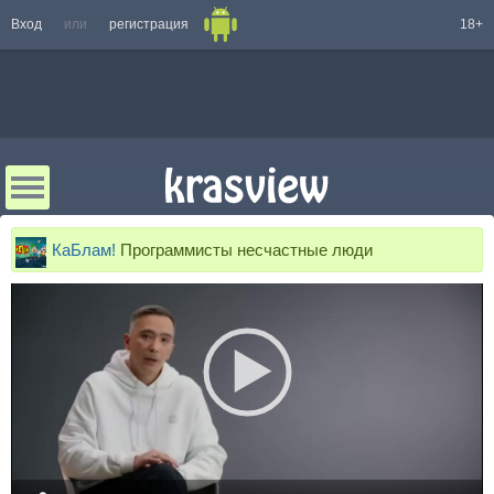
Вход
или
регистрация
18+
КаБлам!
Программисты несчастные люди