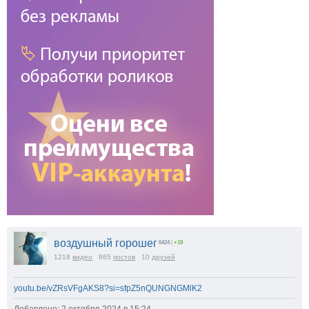
воздушный горошег
6424
|
+19
1218
видео
865
постов
10
друзей
youtu.be/vZRsVFgAKS8?si=sfpZ5nQUNGNGMlK2
Добавлено: 2 октября 2024 в 15:24