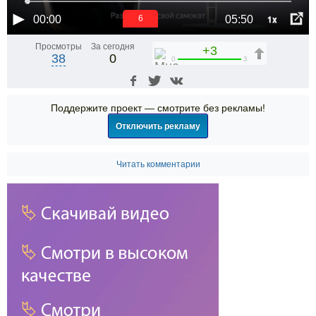
1x
00:00
05:50
6
Просмотры
За сегодня
+3
38
0
0
3
Поддержите проект — смотрите без рекламы!
Отключить рекламу
Читать комментарии