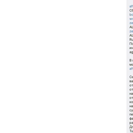
af
Сб
bo
ww
ze
АШ
ze
А
R
П
ин
ag
В
м
af
Се
в
от
от
на
от
ко
н
су
пе
фа
р
Д
Tu