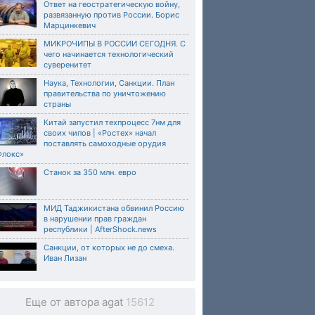
Ответ на геостратегическую войну,
развязанную против России. Борис
Марцинкевич
МИКРОЧИПЫ В РОССИИ СЕГОДНЯ. С
чего начинается технологический
суверенитет
Наука, Технологии, Санкции. План
правительства по уничтожению
страны
Китай запустил техпроцесс 7нм для
своих чипов | «Ростех» начал
поставлять самоходные орудия
Флокс»
Станок за 350 млн. евро
МИД Таджикистана обвинил Россию
в нарушении прав граждан
республики | AfterShock.news
Санкции, от которых не до смеха.
Иван Лизан
Еще от автора agat
15612