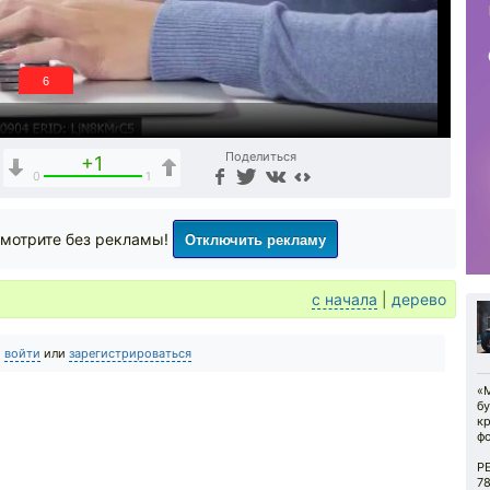
5
Поделиться
+1
0
1
Отключить рекламу
мотрите без рекламы!
с начала
|
дерево
о
войти
или
зарегистрироваться
«
бу
к
фо
Р
7