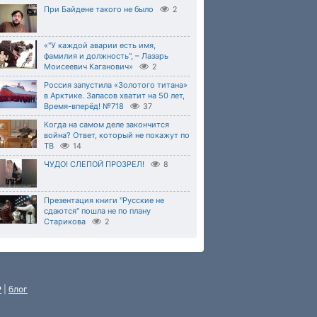
При Байдене такого не было
2
«"У каждой аварии есть имя,
фамилия и должность", – Лазарь
Моисеевич Каганович»
2
Россия запустила «Золотого титана»
в Арктике. Запасов хватит на 50 лет,
Время-вперёд! №718
37
Когда на самом деле закончится
война? Ответ, который не покажут по
ТВ
14
ЧУДО! СЛЕПОЙ ПРОЗРЕЛ!
8
Презентация книги "Русские не
сдаются" пошла не по плану
Старикова
2
P
|
блог