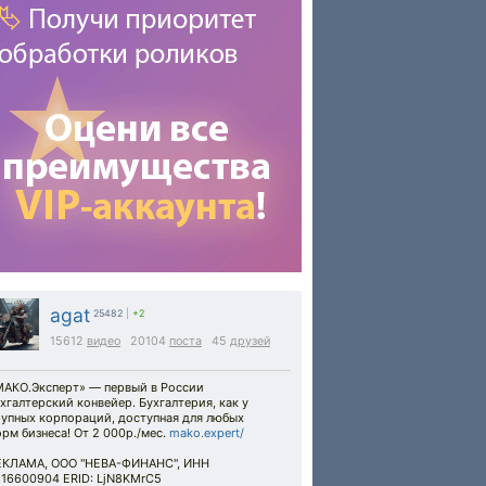
agat
25482
|
+2
15612
видео
20104
поста
45
друзей
МАКО.Эксперт» — первый в России
хгалтерский конвейер. Бухгалтерия, как у
рупных корпораций, доступная для любых
рм бизнеса! От 2 000р./мес.
mako.expert/
ЕКЛАМА, ООО "НЕВА-ФИНАНС", ИНН
816600904 ERID: LjN8KMrC5