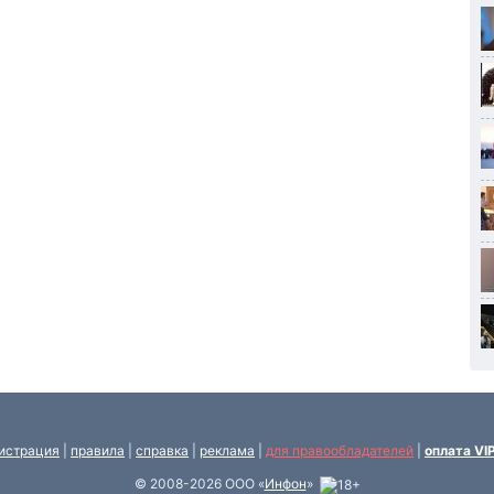
истрация
|
правила
|
справка
|
реклама
|
для правообладателей
|
оплата VI
© 2008-2026 ООО «
Инфон
»