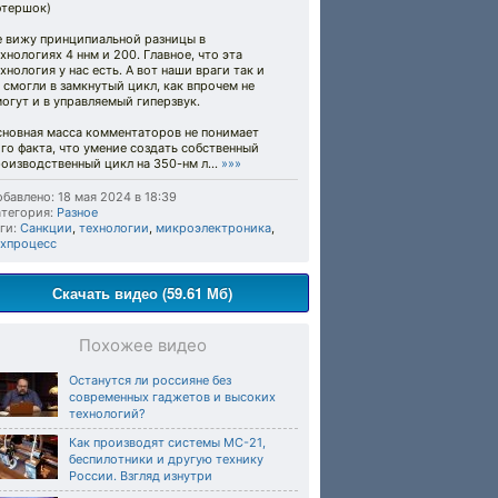
фтершок)
е вижу принципиальной разницы в
хнологиях 4 ннм и 200. Главное, что эта
хнология у нас есть. А вот наши враги так и
 смогли в замкнутый цикл, как впрочем не
огут и в управляемый гиперзвук.
сновная масса комментаторов не понимает
го факта, что умение создать собственный
оизводственный цикл на 350-нм л...
»»»
бавлено: 18 мая 2024 в 18:39
тегория:
Разное
ги:
Санкции
,
технологии
,
микроэлектроника
,
ехпроцесс
Скачать видео (59.61 Мб)
Похожее видео
Останутся ли россияне без
современных гаджетов и высоких
технологий?
Как производят системы МС-21,
беспилотники и другую технику
России. Взгляд изнутри