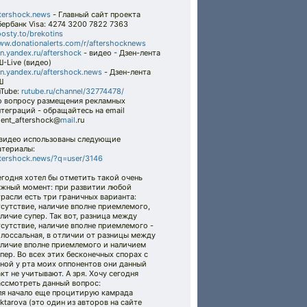
tershock.news
- Главный сайт проекта
ербанк Visa: 4274 3200 7822 7363
osty.to/brekotins
w.donationalerts.com/r/aftershocknews
n.yandex.ru/aftershock
- видео - Дзен-лента
-Live (видео)
n.yandex.ru/aftershock.news
- Дзен-лента
Ш
uTube:
rutube.ru/channel/32774478/
о вопросу размещения рекламных
теграций - обращайтесь на email
ent_aftershock@
mail
.ru
 видео использованы следующие
атериалы:
tershock.news/?q=user/3146
годня хотел бы отметить такой очень
ажный момент: при развитии любой
расли есть три граничных варианта:
сутствие, наличие вполне приемлемого,
личие супер. Так вот, разница между
сутствие, наличие вполне приемлемого -
лоссальная, в отличии от разницы между
аличие вполне приемлемого и наличием
пер. Во всех этих бесконечных спорах с
ной у рта моих оппонентов они данный
кт не учитывают. А зря. Хочу сегодня
ассмотреть данный вопрос:
ля начало еще процитирую камрада
ktarovа (это один из авторов на сайте