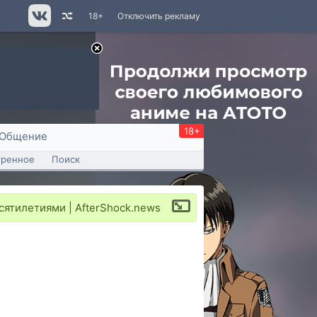
18+
Отключить рекламу
18+
Общение
тренное
Поиск
сятилетиями | AfterShock.news