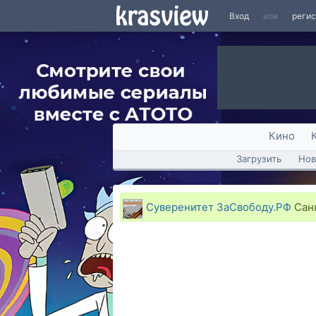
Вход
или
реги
Кино
Загрузить
Нов
Суверенитет ЗаСвободу.РФ
Санк