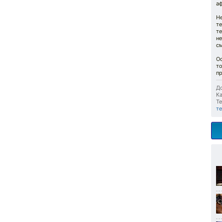
а
Н
те
те
не
см
О
то
пр
До
Ка
Те
т