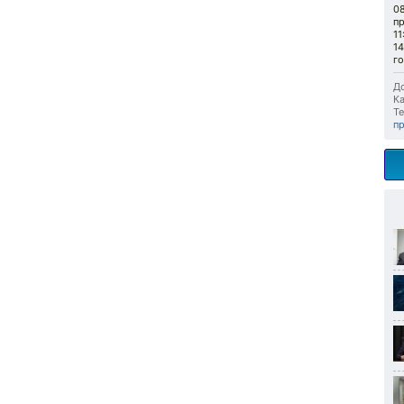
0
п
11
1
г
До
Ка
Те
п