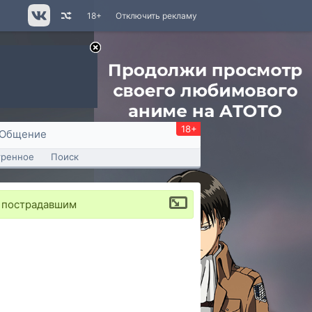
18+
Отключить рекламу
18+
Общение
тренное
Поиск
и пострадавшим