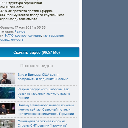
8:53 Структура германской
ромышленности
:43 знак протеста против «фурри»
4:03 Росимущество продало крупнейшего
оспроизводителя спирта
бавлено: 17 мая 2024 в 05:55
тегория:
Разное
ги:
НАТО
,
космос
,
санкции
,
газ
,
германия
,
ромышленность
Скачать видео (96.57 Мб)
Похожее видео
Вилли Виммер: США хотят
разграбить и подчинить Россию
Разрыв ресурсного шаблона. Как
развить газохимическую отрасль
России
Почему Навального вывели из комы
именно сейчас. Северный поток и
критическая зависимость Германии
Финляндия отложила кирпичи.
Страны СНГ решили "проучить"