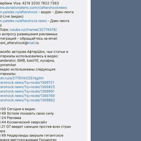
ербанк Visa: 4274 3200 7822 7363
w.donationalerts.com/r/aftershocknews
n.yandex.ru/aftershock
- видео - Дзен-лента
-Live (видео)
n.yandex.ru/aftershock.news
- Дзен-лента
Ш
uTube:
rutube.ru/channel/32774478/
о вопросу размещения рекламных
теграций - обращайтесь на email
ent_aftershock@
mail
.ru
пасибо авторам АфтерШок, чьи статьи и
териалы использовались в видео:
anderator, БМВ, basil10, кухарка,
opmember
 видео использованы следующие
атериалы:
en.ru/a/ZiTfDVkOZEHjgtlm
tershock.news/?q=node/1369721
ftershock.news/?q=node/1369825
tershock.news/?q=node/1369991
tershock.news/?q=node/1369769
ftershock.news/?q=node/1369862
:00 Сегодня в видео
:49 Хотели показать свою силу
2:24 Реклама
3:44 Космический оверсайз
:21 G7 введет санкции против всех стран
ира
6:49 Нидерланды закрыли гигантское
азовое месторождение Гронинген