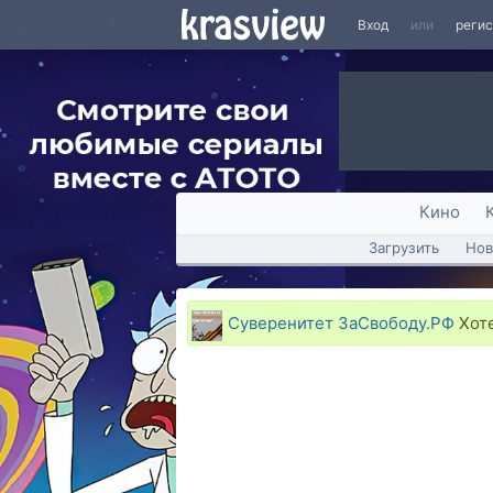
Вход
или
реги
Кино
Загрузить
Нов
Суверенитет ЗаСвободу.РФ
Хоте