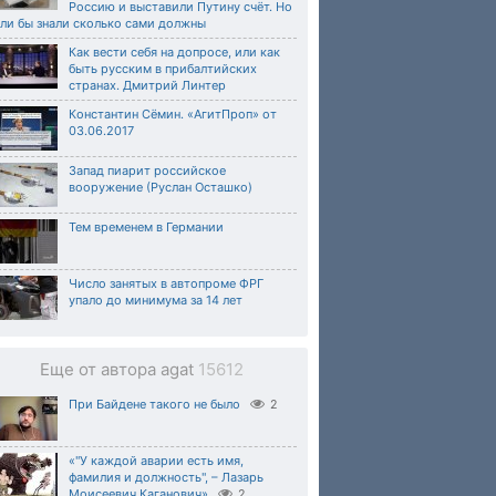
Россию и выставили Путину счёт. Но
ли бы знали сколько сами должны
Как вести себя на допросе, или как
быть русским в прибалтийских
странах. Дмитрий Линтер
Константин Сёмин. «АгитПроп» от
03.06.2017
Запад пиарит российское
вооружение (Руслан Осташко)
Тем временем в Германии
Число занятых в автопроме ФРГ
упало до минимума за 14 лет
Еще от автора agat
15612
При Байдене такого не было
2
«"У каждой аварии есть имя,
фамилия и должность", – Лазарь
Моисеевич Каганович»
2