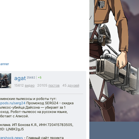
agat
25482
|
+5
15612
видео
20105
постов
45
друзей
юменские пылесосы и роботы тут:
pods.ru/serg24
Промокод SERG24 - скидка
ылесос-убийца Дайсона — убирает за 1
оход. Робот-пылесос на русском языке,
ботает с Алисой.
клама. ИП Бокова К.Я., ИНН 720415783505,
ID: LjN8K2gJ5
tershock.news
- Главный сайт проекта