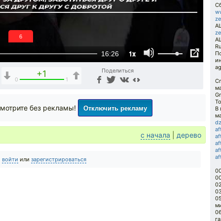
Сб
ww
ze
АШ
ze
5
А
R
1x
16:26
П
ин
ag
Поделиться
+1
0
1
С
ма
Gr
T
Отключить рекламу
мотрите без рекламы!
В
м
dz
af
с начала
|
дерево
a
af
af
a
о
войти
или
зарегистрироваться
00
00
0
0
05
м
0
г