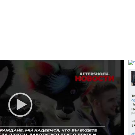
Т
cg
П
пр
ра
Ре
ER
af