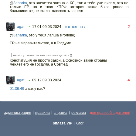
@
3aharka
,
что касается закона о КС, так я тебе уже писал, что не
только ЕР, но и твоя КПРФ, которая также была ранее в
большинстве, не стала голосовать за него
agat
17:01 09.03.2024
в ответ на ↓
-2
•
@
3aharka
,
это у тебя лапша в голове)
ЕР не в правительстве, а в Госдуме
не могут какие то там законы сделать ))
Конституция не просто закон, а Основной закон страны
меняет его не Госдума, а СовФед
agat
09:12 09.03.2024
-4
•
01:36:49
а как у нас?
администрация
правила
справка
реклама
для правообладателей
|
|
|
|
|
оплата VIP
блог
|