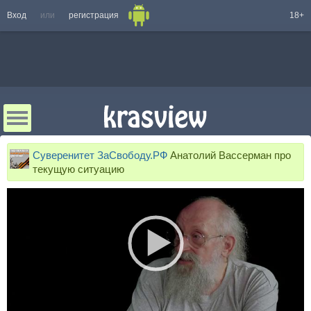
Вход
или
регистрация
18+
Суверенитет ЗаСвободу.РФ
Анатолий Вассерман про
текущую ситуацию