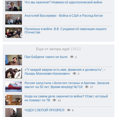
Что мы приняли? Новиков об идеологической войне
Анатолий Вассерман - Война в США и Распад Китая
Проигрыш в войне. В.В. Сундаков об оккупации нашего
Отечества
Еще от автора agat
15612
При Байдене такого не было
2
«"У каждой аварии есть имя, фамилия и должность", –
Лазарь Моисеевич Каганович»
2
Россия запустила «Золотого титана» в Арктике. Запасов
хватит на 50 лет, Время-вперёд! №718
37
Когда на самом деле закончится война? Ответ, который
не покажут по ТВ
14
ЧУДО! СЛЕПОЙ ПРОЗРЕЛ!
8