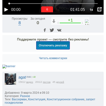
1x
00:00
01:41:05
6
Просмотры
За сегодня
+1
8
0
0
1
Поддержите проект — смотрите без рекламы!
Отключить рекламу
Читать комментарии
agat
25482
|
+22
15612
видео
20112
постов
45
друзей
Добавлено: 9 марта 2024 в 09:10
Категория:
Разное
Теги:
Вассерман
,
Конституция
,
Конституционное собрание
,
запрет
госидеологии