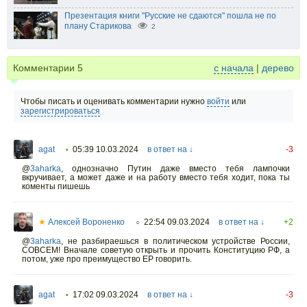
Презентация книги "Русские не сдаются" пошла не по
плану Старикова
2
Комментарии
5
с начала
|
дерево
Чтобы писать и оценивать комментарии нужно
войти
или
зарегистрироваться
agat
05:39 10.03.2024
в ответ на ↓
-3
•
@
3aharka
,
однозначно Путин даже вместо тебя лампочки
вкручивает, а может даже и на работу вместо тебя ходит, пока ты
коменты пишешь
★
Алексей Вороненко
22:54 09.03.2024
в ответ на ↓
+2
○
@
3aharka
,
не разбираешься в политическом устройстве России,
СОВСЕМ! Вначале советую открыть и прочить Конституцию РФ, а
потом, уже про преимущество ЕР говорить.
agat
17:02 09.03.2024
в ответ на ↓
-3
•