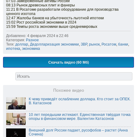
07:03 Замороженные активы России
08:13 Рынок древесных плит и фанеры
11:21 В Росатоме разработали оборудование для производства
ценного изотопа
12:47 Жалобы банков на убыточность льготной ипотеки
15:02 Рост российской экономики в 2024
15:59 Темпы роста экономики выше среднемировых
Добавлено: 4 февраля 2024 в 22:46
Категория:
Разное
Теги:
доллар
,
Дедолларизация экономики
,
ЗВР
,
рынок
,
Росатом
,
банки
,
ипотека
,
экономика
Скачать видео (60 Мб)
Похожее видео
К чему приведёт ослабление доллара. Кто стоит за ОПЕК.
В. Катасонов
10 лет передышки истекают. Единственная твёрдая точка
опоры в финансовом мире. Валентин Катасонов
Внешний долг России падает, русофобов – растет (Анна
Сочина)