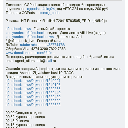
Тюменские CGPods задают золотой стандарт беспроводных
наушников –
cgpods.ru/aftcg24,
код AFTCG24 на скидку 200 руб.,
Телеграм CGPods –
t.me/cg_pods
Реклама. ИП Бокова К.Я., ИНН 720415783505, ERID: LjN8K9fpr
aftershock.news
- Главный сайт проекта
zen.yandex.ru/aftershock
- видео - Дзен-лента АШ-Live (видео)
zen.yandex.ru/aftershock.news
- Дзен-лента АШ
/ @aftershock_live - Резервый канал
RuTube:
rutube.ru/channel/32774478/
Сбербанк Visa: 4274 3200 7822 7363
www.donationalerts.com/r/afte...
По вопросу размещения рекламных интеграций - обращайтесь на
email agent_aftershock@
mail
.ru
Спасибо авторам АфтерШок, чьи статьи и материалы использовались
в видео: Asphalt, Zl, valshev, basil10, ТАСС
В видео использованы следующие материалы:
aftershock.news/?q=node/1340227
aftershock.news/?q=node/1340196
aftershock.news/?q=node/1339865
aftershock.news/?q=node/1339440
aftershock.news/?q=node/1339430
aftershock.news/?q=node/1339329
aftershock.news/?q=node/1338683
00:00 Сегодня в видео
00:52 Курсовая розница
02:45 Реклама
04:15 Курсовая розница