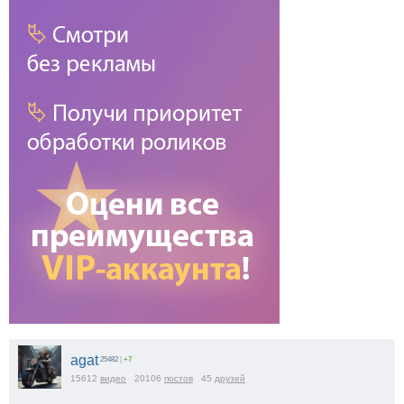
agat
25482
|
+7
15612
видео
20106
постов
45
друзей