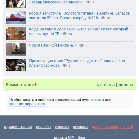
Лазарь Моисеевич Каганович»
2
Россия запустила «Золотого титана» в Арктике. Запасов
хватит на 50 лет, Время-вперёд! №718
37
Когда на самом деле закончится война? Ответ, который
не покажут по ТВ
14
ЧУДО! СЛЕПОЙ ПРОЗРЕЛ!
8
Презентация книги "Русские не сдаются" пошла не по
плану Старикова
2
Комментарии
0
с начала
|
дерево
Чтобы писать и оценивать комментарии нужно
войти
или
зарегистрироваться
администрация
правила
справка
реклама
для правообладателей
|
|
|
|
|
оплата VIP
блог
|