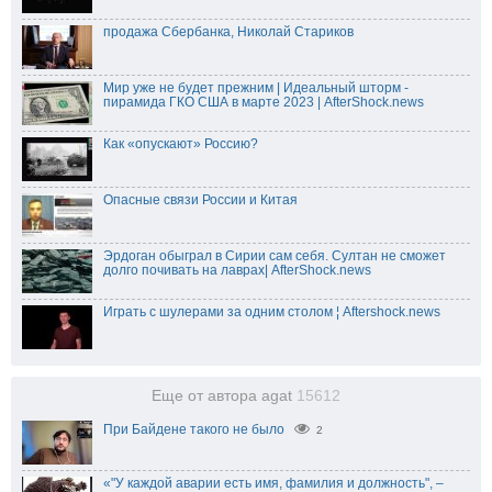
продажа Сбербанка, Николай Стариков
Мир уже не будет прежним | Идеальный шторм -
пирамида ГКО США в марте 2023 | AfterShock.news
Как «опускают» Россию?
Опасные связи России и Китая
Эрдоган обыграл в Сирии сам себя. Султан не сможет
долго почивать на лаврах| AfterShock.news
Играть с шулерами за одним столом ¦ Aftershock.news
Еще от автора agat
15612
При Байдене такого не было
2
«"У каждой аварии есть имя, фамилия и должность", –