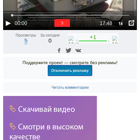
1x
00:00
17:48
5
Просмотры
За сегодня
+1
5
0
0
1
Поддержите проект — смотрите без рекламы!
Отключить рекламу
Читать комментарии