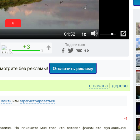
5
1x
04:52
Поделиться
+3
0
3
Отключить рекламу
мотрите без рекламы!
с начала
|
дерево
о
войти
или
зарегистрироваться
-1
еализм. Но покажите мне того кто вставил фоном это музыкальное