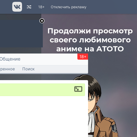
18+
Отключить рекламу
18+
Общение
тренное
Поиск