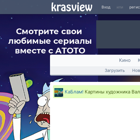
Вход
или
реги
Кино
Загрузить
Нов
КаБлам!
Картины художника Ва