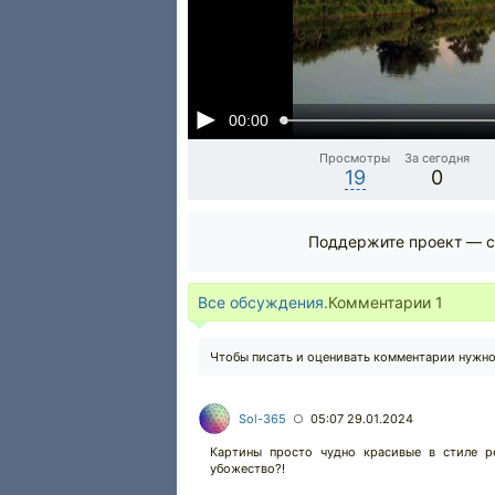
00:00
Просмотры
За сегодня
19
0
Поддержите проект — с
Все обсуждения.
Комментарии
1
Чтобы писать и оценивать комментарии нужн
Sol-365
05:07 29.01.2024
○
Картины просто чудно красивые в стиле р
убожество?!