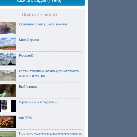
Скачать видео (14 Мб)
Похожее видео
Общение с матушкой землей
Моя Страна
Россия)))
Гости столицы мочканули местного
жителя в метро
Выб*лядок
Я русский и я горжусь!
mc ПОХ
Происхождение и расселение славян.