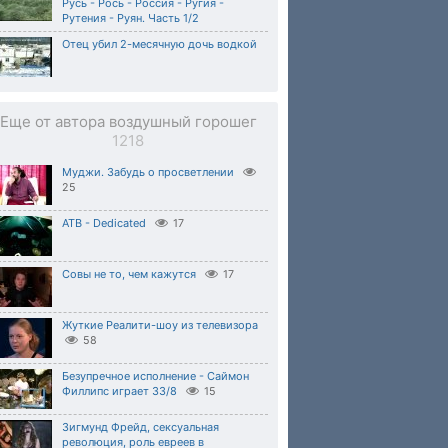
Русь - Рось - Россия - Ругия -
Рутения - Руян. Часть 1/2
Отец убил 2-месячную дочь водкой
Еще от автора воздушный горошег
1218
Муджи. Забудь о просветлении
25
ATB - Dedicated
17
Совы не то, чем кажутся
17
Жуткие Реалити-шоу из телевизора
58
Безупречное исполнение - Саймон
Филлипс играет 33/8
15
Зигмунд Фрейд, сексуальная
революция, роль евреев в