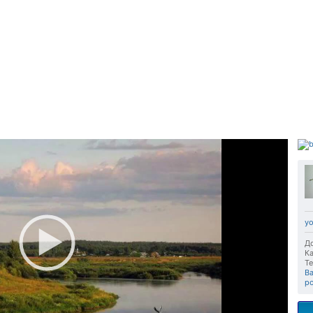
yo
До
Ка
Те
В
р