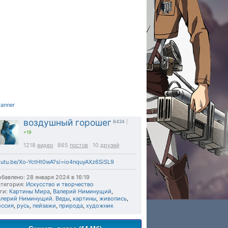
воздушный горошег
6424
|
+19
1218
видео
865
постов
10
друзей
utu.be/Xo-YctHt0wA?si=io4nquyAXz6SiSL9
бавлено: 28 января 2024 в 16:19
тегория:
Искусство и творчество
ги:
Картины Мира
,
Валерий Ниминущий
,
алерий Ниминущий. Веды
,
картины
,
живопись
,
оссия
,
русь
,
пейзажи
,
природа
,
художник