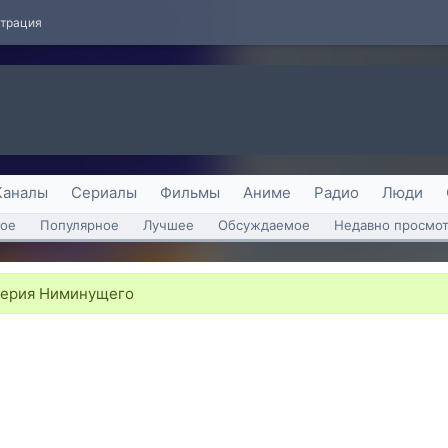
страция
Каналы
Сериалы
Фильмы
Аниме
Радио
Люди
ое
Популярное
Лучшее
Обсуждаемое
Недавно просмо
лерия Ниминущего