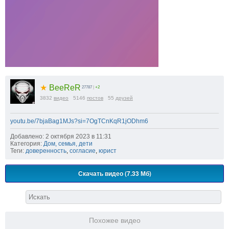
★
BeeReR
27787
|
+2
3832
видео
5146
постов
55
друзей
youtu.be/7bjaBag1MJs?si=7OgTCnKqR1jODhm6
Добавлено: 2 октября 2023 в 11:31
Категория:
Дом, семья, дети
Теги:
доверенность
,
согласие
,
юрист
Скачать видео (7.33 Мб)
Похожее видео