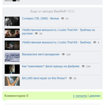
Еще от автора BeeReR
3832
Солярис (ТВ, 1968) - Фильм
24
Убийственная внешность / Looks That Kill - Трейлер на
русском
26
Убийственная внешность / Looks That Kill - Трейлер
4
Ванкорское месторождение
133
Как "накачивают" филе курицы на фабрике
234
$41,000 dent repair on this Rivian?
25
Комментарии
0
с начала
|
дерево