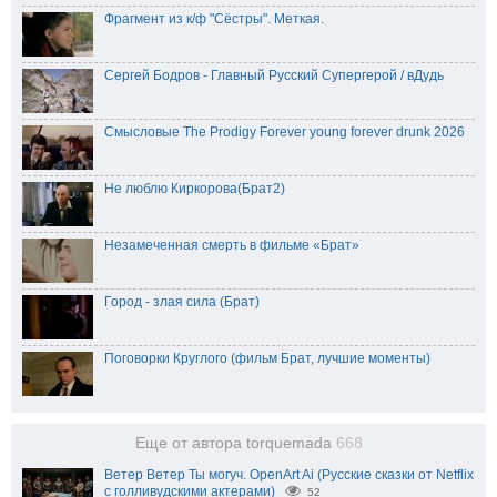
Фрагмент из к/ф "Сёстры". Меткая.
Сергей Бодров - Главный Русский Супергерой / вДудь
Смысловые The Prodigy Forever young forever drunk 2026
Не люблю Киркорова(Брат2)
Незамеченная смерть в фильме «Брат»
Город - злая сила (Брат)
Поговорки Круглого (фильм Брат, лучшие моменты)
Еще от автора torquemada
668
Ветер Ветер Ты могуч. OpenArt Ai (Русские сказки от Netflix
с голливудскими актерами)
52