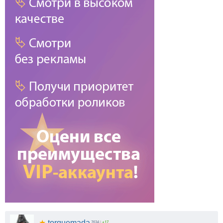
★
torquemada
7634
|
+17