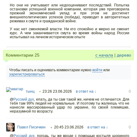
Но они не учитывают или недооценивают последствий. Попытка
остановки успешной военной компании, которая уже приговорила
прежний экономический уклад и при этом не достигнет
внешнеполитических успехов (победа), приводит в авторитетных
режимах к смуте и гражданской войне.
У нас нет сменяемой власти. Ни кто спокойно и мирно не сменит
курс. А чем заканчивается смута во время войны народ России
испытывал на личном историческом опыте
Комментарии
25
с начала
|
дерево
Чтобы писать и оценивать комментарии нужно
войти
или
зарегистрироваться
тынц
23:26 23.06.2026
в ответ на ↓
0
•
@
Русский дух
,
епать, да ты сам такой же, ничем не отличается. Для
тебя там 99% людей не нормальные. И поэтому ты жалеешь что не
нанесли массированный удар по украине, по своей племяшке,
неразумной по возрасту.
Павел Писичкин
20:45 23.06.2026
в ответ на ↓
0
○
@
Русский дух
,
погодь, ты же вроде с помощью костыля шориного