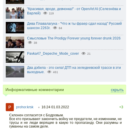
"Красивая, вроде, девчонка!" - от OpenArt AI (Селезнёва и
Варлей)
119
Дива Плавалагуна - "Что ж ты фраер сдал назад" Русский
шансон 2263г.
84
Смысловые The Prodigy Forever young forever drunk 2026
38
Pavka47_Depeche_Mode_cover
21
Два дэбила - это сила! ДТП на зеледеевской трассе в эти
выходные.
461
Информативные комментарии
скрыть
prohor.krsk
16:24 01.03.2022
+3
○
Склонен согласится с Бодровым.
Все кто призывают закончить войну не предатели, не изменники, не
трусы и не люди верящие в какую то пропаганду. Они разумны и
гуманны на самом деле.