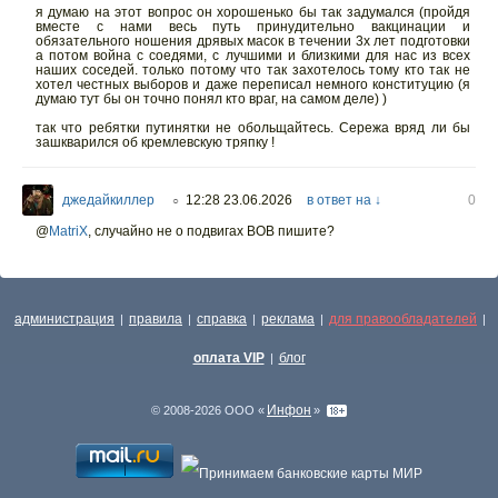
я думаю на этот вопрос он хорошенько бы так задумался (пройдя
вместе с нами весь путь принудительно вакцинации и
обязательного ношения дрявых масок в течении 3х лет подготовки
а потом война с соедями, с лучшими и близкими для нас из всех
наших соседей. только потому что так захотелось тому кто так не
хотел честных выборов и даже переписал немного конституцию (я
думаю тут бы он точно понял кто враг, на самом деле) )
так что ребятки путинятки не обольщайтесь. Сережа вряд ли бы
зашкварился об кремлевскую тряпку !
джедайкиллер
12:28 23.06.2026
в ответ на ↓
0
○
@
MatriX
,
случайно не о подвигах ВОВ пишите?
администрация
правила
справка
реклама
для правообладателей
|
|
|
|
|
оплата VIP
блог
|
Инфон
© 2008-2026 ООО «
»