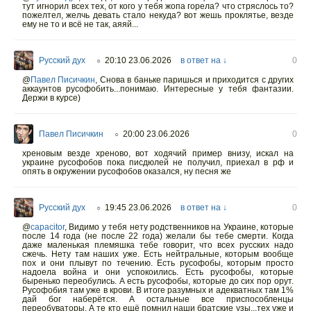
тут игнорил всех тех, от кого у тебя жопа горела? что стряслось то?
пожелтел, желчь девать стало некуда? вот жешь проклятье, везде
ему не то и всё не так, аяяй...
Русский дух
20:10 23.06.2026
в ответ на ↓
0
○
@
Павел Писичкин
,
Снова в баньке паришься и приходится с других
аккаунтов русофобить...понимаю. Интересные у тебя фантазии.
Держи в курсе)
Павел Писичкин
20:00 23.06.2026
0
○
хреновым везде хреново, вот ходячий пример внизу, искал на
украине русофобов пока писдюлей не получил, приехал в рф и
опять в окружении русофобов оказался, ну песня же
Русский дух
19:45 23.06.2026
в ответ на ↓
0
○
@
capacitor
,
Видимо у тебя нету родственников на Украине, которые
после 14 года (не после 22 года) желали бы тебе смерти. Когда
даже маленькая племяшка тебе говорит, что всех русских надо
сжечь. Нету там наших уже. Есть нейтральные, которым вообще
пох и они плывут по течению. Есть русофобы, которым просто
надоела война и они успокоились. Есть русофобы, которые
быренько переобулись. А есть русофобы, которые до сих пор орут.
Русофобия там уже в крови. В итоге разумных и адекватных там 1%
дай бог наберётся. А остальные все приспособленцы
переобуваторы. А те кто ещё помнил наши братские узы...тех уже и