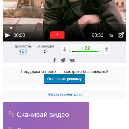
1x
00:00
00:30
6
Просмотры
За сегодня
+22
462
0
9
31
Поддержите проект — смотрите без рекламы!
Отключить рекламу
Читать комментарии