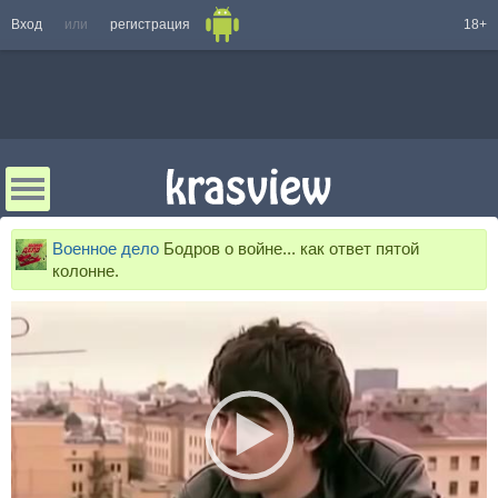
Вход
или
регистрация
18+
Военное дело
Бодров о войне... как ответ пятой
колонне.