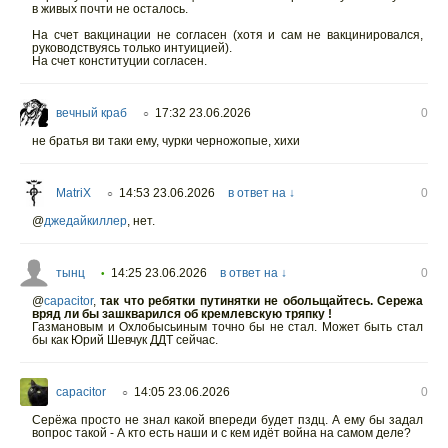
в живых почти не осталось.
На счет вакцинации не согласен (хотя и сам не вакцинировался,
руководствуясь только интуицией).
На счет конституции согласен.
вечный краб
17:32 23.06.2026
0
○
не братья ви таки ему, чурки черножопые, хихи
MatriX
14:53 23.06.2026
в ответ на ↓
0
○
@
джедайкиллер
,
нет.
тынц
14:25 23.06.2026
в ответ на ↓
0
•
@
capacitor
,
так что ребятки путинятки не обольщайтесь. Сережа
вряд ли бы зашкварился об кремлевскую тряпку !
Газмановым и Охлобысьиным точно бы не стал. Может быть стал
бы как Юрий Шевчук ДДТ сейчас.
capacitor
14:05 23.06.2026
0
○
Серёжа просто не знал какой впереди будет пздц. А ему бы задал
вопрос такой - А кто есть наши и с кем идёт война на самом деле?