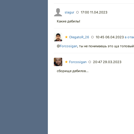
slagur
17:00 11.04.2023
○
Какие дебилы!
★
OlegatoR_26
10:45 06.04.2023
в отв
○
@
Forcosigan
,
ты не понимаешь это ща топовый ю
★
Forcosigan
20:47 29.03.2023
○
сборище дебилов...