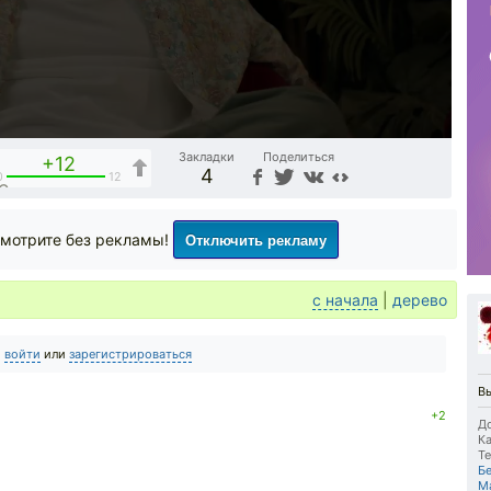
Закладки
Поделиться
+12
4
0
12
Отключить рекламу
мотрите без рекламы!
с начала
|
дерево
о
войти
или
зарегистрироваться
Вы
+2
До
Ка
Те
Б
М