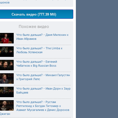
ашоков
Скачать видео (777.39 Мб)
Похожее видео
Что было дальше? - Даня Милохин х
Иван Абрамов
Что было дальше? - The Limba х
Любовь Успенская
Что было дальше? - Евгений
Чебатков х Big Russian Boss
Что было дальше? - Михаил Галустян
х Григорий Лепс
Что было дальше? - Иван Дорн х Заур
Байцаев
Что было дальше? - Рустам
Рептилоид х Богдан Титомир х
Азамат Мусагалиев х Денис Дорохов
 Джиган