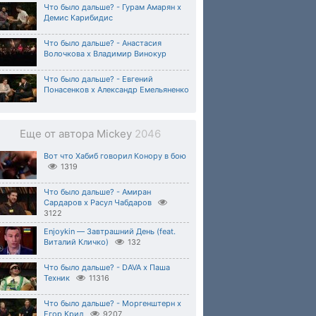
Что было дальше? - Гурам Амарян х
Демис Карибидис
Что было дальше? - Анастасия
Волочкова х Владимир Винокур
Что было дальше? - Евгений
Понасенков x Александр Емельяненко
Еще от автора Mickey
2046
Вот что Хабиб говорил Конору в бою
1319
Что было дальше? - Амиран
Сардаров х Расул Чабдаров
3122
Enjoykin — Завтрашний День (feat.
Виталий Кличко)
132
Что было дальше? - DAVA х Паша
Техник
11316
Что было дальше? - Моргенштерн x
Егор Крид
9207