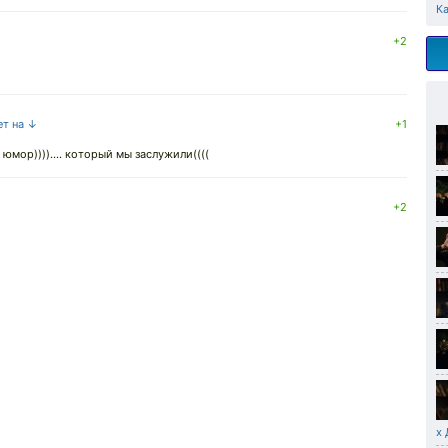
К
+2
ет на ↓
+1
мор)))).... который мы заслужили((((
+2
х