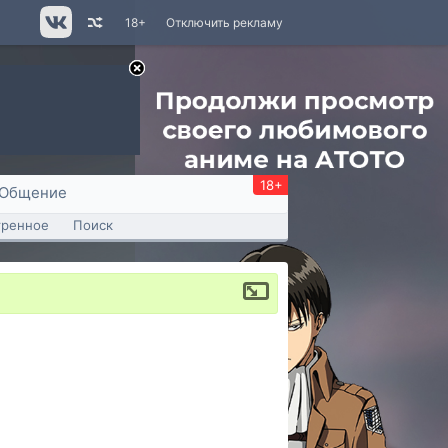
18+
Отключить рекламу
18+
Общение
тренное
Поиск