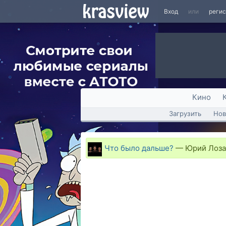
Вход
или
реги
Кино
Загрузить
Нов
Что было дальше?
—
Юрий Лоза