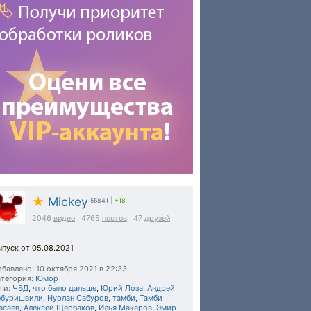
★
Mickey
55841
|
+18
2046
видео
4765
постов
47
друзей
пуск от 05.08.2021
бавлено: 10 октября 2021 в 22:33
тегория:
Юмор
ги:
ЧБД
,
что было дальше
,
Юрий Лоза
,
Андрей
ебуришвили
,
Нурлан Сабуров
,
тамби
,
Тамби
асаев
,
Алексей Щербаков
,
Илья Макаров
,
Эмир