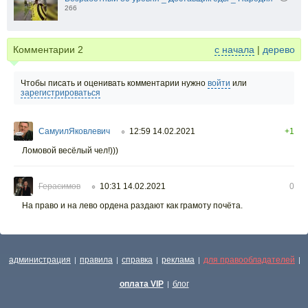
266
Комментарии
2
с начала
|
дерево
Чтобы писать и оценивать комментарии нужно
войти
или
зарегистрироваться
СамуилЯковлевич
12:59 14.02.2021
+1
○
Ломовой весёлый чел!)))
Герасимов
10:31 14.02.2021
0
○
На право и на лево ордена раздают как грамоту почёта.
администрация
правила
справка
реклама
для правообладателей
|
|
|
|
|
оплата VIP
блог
|