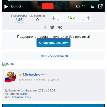
1x
00:00
02:44
6
Просмотры
За сегодня
+25
145
0
3
28
Поддержите проект — смотрите без рекламы!
Отключить рекламу
Читать комментарии
★
Michaylov
50885
| 0
2098
видео
484
поста
13
друзей
Добавлено: 14 февраля 2021 в 09:04
Категория:
Юмор
Теги:
ломовой
,
стих