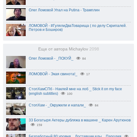
Олег Ломовой Упал на Putinа - Трамплин
ЛОМОВОЙ - #ГулялиДваТоварища ( по делу Скрипалей.
Петров и Боширов)
Еще от автора Michaylov
2098
Олег Ломовой - _ПОХУЙ_
84
ЛОМОВОЙ - Экая свинота!_
17
СтопХамСПб - Наклей мне на лоб _ Stick it on my face
(english subtitles)
100
СтопХам - _Окружили и напали_
84
33 Богатыря Актеры дубляжа в машине _ Карен Арутюнов
159
Безработный 80 уровня _ Доставщик еды _ Пародия