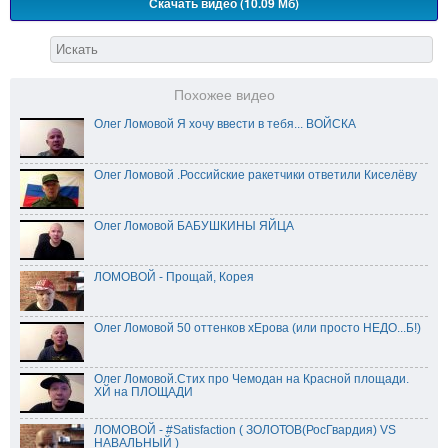
Скачать видео (10.09 Мб)
Похожее видео
Олег Ломовой Я хочу ввести в тебя... ВОЙСКА
Олег Ломовой .Российские ракетчики ответили Киселёву
Олег Ломовой БАБУШКИНЫ ЯЙЦА
ЛОМОВОЙ - Прощай, Корея
Олег Ломовой 50 оттенков хЕрова (или просто НЕДО...Б!)
Олег Ломовой.Стих про Чемодан на Красной площади.
ХЙ на ПЛОЩАДИ
ЛОМОВОЙ - #Satisfaction ( ЗОЛОТОВ(РосГвардия) VS
НАВАЛЬНЫЙ )