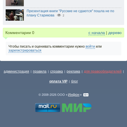
Презентация книги "Русские не сдаются" пошла не по
плану Старикова
2
Комментарии
0
с начала
|
дерево
Чтобы писать и оценивать комментарии нужно
войти
или
зарегистрироваться
администрация
правила
справка
реклама
для правообладателей
|
|
|
|
|
оплата VIP
блог
|
Инфон
© 2008-2026 ООО «
»