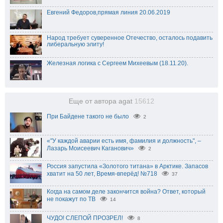
Евгений Федоров,прямая линия 20.06.2019
Народ требует суверенное Отечество, осталось подавить
либеральную элиту!
Железная логика с Сергеем Михеевым (18.11.20).
Еще от автора agat
15612
При Байдене такого не было
2
«"У каждой аварии есть имя, фамилия и должность", –
Лазарь Моисеевич Каганович»
2
Россия запустила «Золотого титана» в Арктике. Запасов
хватит на 50 лет, Время-вперёд! №718
37
Когда на самом деле закончится война? Ответ, который
не покажут по ТВ
14
ЧУДО! СЛЕПОЙ ПРОЗРЕЛ!
8