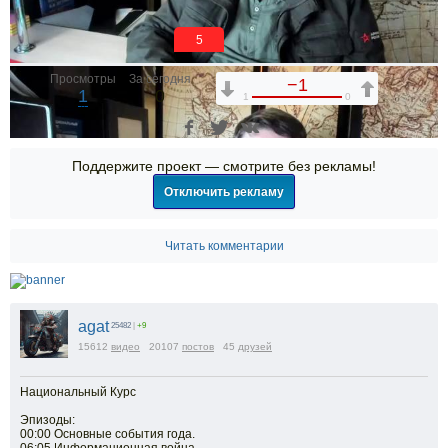
5
Просмотры
За сегодня
−1
1
0
1
0
Поддержите проект — смотрите без рекламы!
Отключить рекламу
Читать комментарии
agat
25482
|
+9
00:00
00:00
15612
видео
20107
постов
45
друзей
01:16:55
1x
Национальный Курс
2x
Эпизоды:
1.75x
00:00 Основные события года.
1.5x