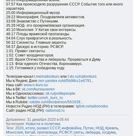
06:05 Информационная война.
07:57 Как происходило разрушение СССР. События того или иного
1.25x
характера.
1x
25:00 Информационный мусор.
0.75x
28:22 Монография. Поздравляем активистов.
33:09 Знакомство с Путиными.
0.5x
35:28 НОД- это прокремлёвская организация.
100
%
45:10 Монголия. У Китая свои интересы.
48:17 Плоды вражеской пропаганды.
Масштаб:
100
%
54:04 Слух превратится в реальность.
-5%
56:32 Сионисты. Главные акценты.
58:37 Дискурс в историю. РСФСР.
+5%
1:01: Привет сектанты.
1:02: Совет координаторов.
1:05: Враги Отечества и либералы. Прорваться в Думу.
1:13: Флаг единого Отечества. Коронавирус.
1:15: Готовимся у победному году.
Телеграм-канал
t.me/nationkurs
или
t-do.ru/nationkurs
Мы в Яндекс Дзен
zen.yandex.ru/id/5b98cc1e6791...
Наш сайт
www.n-kurs.ru/
Мы в ВК:
vk.com/kurssuveren
Мы в Одноклассниках:
ok.ru/politepeople
Мы в Twitter:
twitter.com/n_kurs_ru
Мы в Rutube:
rutube.ru/video/person/561638...
Новости Радио НОД (РН) в телеграмме:
tglink.ru/radionodru
Сайт радио НОД (РН):
radionod.ru
Добавлено: 31 декабря 2020 в 05:44
Категория:
Новости и политика
Теги:
2020
,
итоги
,
развал СССР
,
инфовойна
,
Путин
,
НОД
,
Кремль
,
Монголия
,
Китай
,
пропаганда
,
РСФСР
,
секты
,
либерда
,
госдума
,