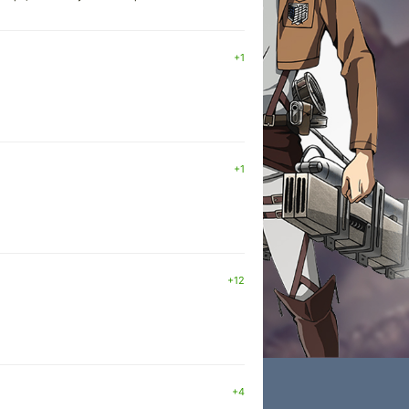
+1
+1
+12
+4