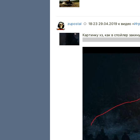
zupostal
18:23 29.04.2019
к видео «
Игр
○
Картинку хз, как в спойлер закин
столько косяков, ляпов, бреда, п