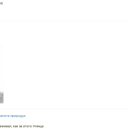
л)
регите природу
»
еживал, как за этого птенца