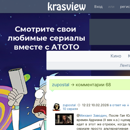
Вход
или
реги
Кино
Лент
zupostal
→ комментарии
68
zupostal
12:22 10.02.2026
в ответ на ↓
○
10 серия
»
@
Михаил Заводин
,
После Гая Юл
времен Адриана (II век н.э.) «ц
идет в этот же отрезок, когда п
сериале просто альтернативная 