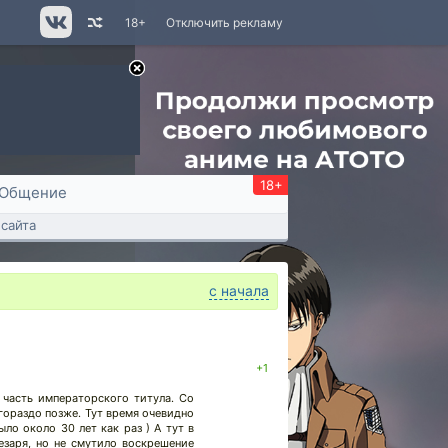
18+
Отключить рекламу
18+
Общение
сайта
с начала
+1
 часть императорского титула. Со
 гораздо позже. Тут время очевидно
ыло около 30 лет как раз ) А тут в
езаря, но не смутило воскрешение