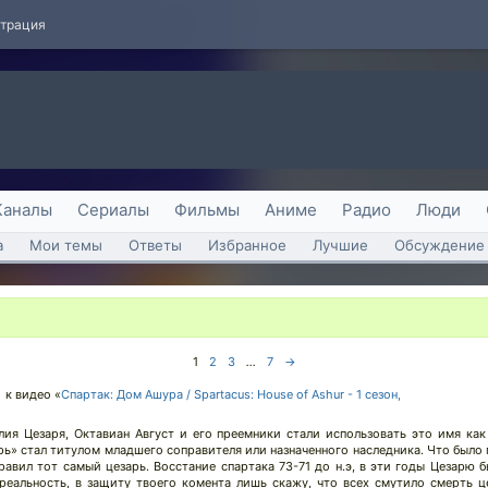
страция
Каналы
Сериалы
Фильмы
Аниме
Радио
Люди
а
Мои темы
Ответы
Избранное
Лучшие
Обсуждение 
1
2
3
...
7
→
к видео «
Спартак: Дом Ашура / Spartacus: House of Ashur - 1 сезон,
ия Цезаря, Октавиан Август и его преемники стали использовать это имя как
езарь» стал титулом младшего соправителя или назначенного наследника. Что было
равил тот самый цезарь. Восстание спартака 73-71 до н.э, в эти годы Цезарю б
реальность, в защиту твоего комента лишь скажу, что всех смутило смерть ц