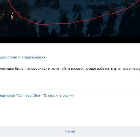
едмостная ЧП Красноярск
»
очевидно было что мастится и хочет уйти вправо, проще избежать дтп, чем в нем 
еди клаб / Comedy Club - 15 сезон, 3 серия
»
Ранее