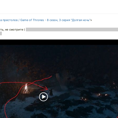
а престолов / Game of Thrones - 8 сезон, 3 серия "Долгая ночь"
»
уть, не смотрите )
прыжок так прыжок, не говоря о том что, уже на кадре пропал 
сц