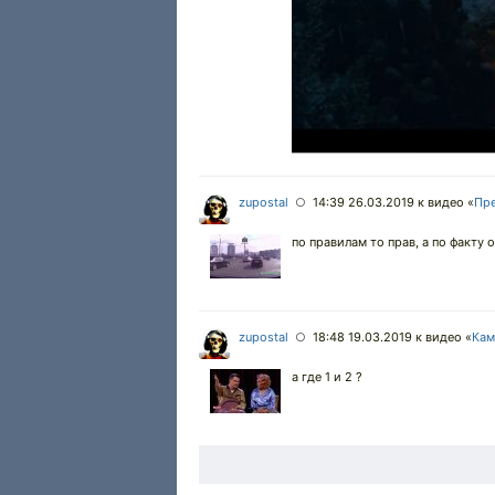
zupostal
14:39 26.03.2019
к видео «
Пр
○
по правилам то прав, а по факту 
zupostal
18:48 19.03.2019
к видео «
Кам
○
а где 1 и 2 ?