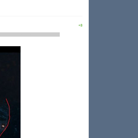
+8
Брандон, хотя стоял рядом, в серии