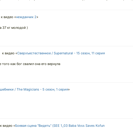
к видео «
нежданчик 2
»
а 37 кг молодой )
↓
к видео «
Сверхъестественное / Supernatural - 15 сезон, 11 серия
 того как бог свалил она его вернула
шебники / The Magicians - 5 сезон, 1 серия
»
к видео «
Боевая сцена "Видеть" (SEE 1_03 Baba Voss Saves Kofun