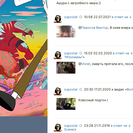
Ашура с загробного мира ))
zupostal
10:58 22.07.2021
в ответ на ↓
○
@
Пирогов Виктор
,
В окее вчера з
zupostal
15:02 02.02.2020
в ответ на 
○
"Игроманы"
»
@
Vistel
,
смерть прятала его, после
zupostal
20:30 17.01.2020
к видео «
Вол
○
Классный подгон )
zupostal
23:28 21.11.2019
в ответ на ↓
○
Scene)
»