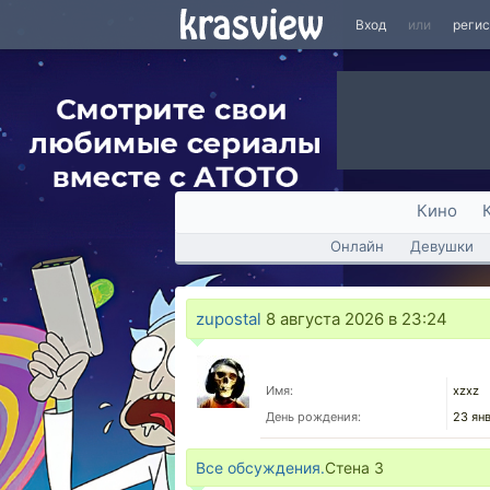
Вход
или
реги
Кино
Онлайн
Девушки
zupostal
8 августа 2026 в 23:24
Имя:
xzxz
День рождения:
23 ян
Все обсуждения.
Стена
3