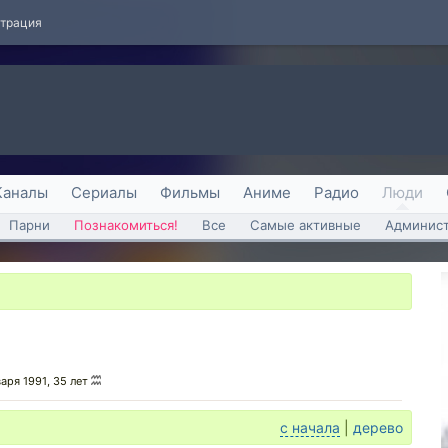
страция
Каналы
Сериалы
Фильмы
Аниме
Радио
Люди
Парни
Познакомиться!
Все
Самые активные
Админист
варя 1991, 35 лет
с начала
|
дерево