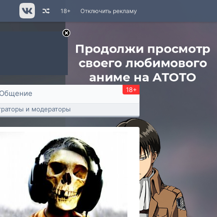
18+
Отключить рекламу
18+
Общение
раторы и модераторы