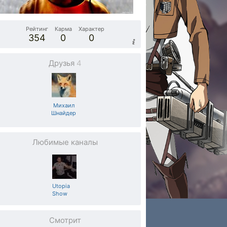
Рейтинг
Карма
Характер
354
0
0
Друзья
4
Михаил
Шнайдер
Любимые каналы
Utopia
Show
Смотрит