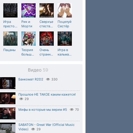
Игра
Рик и
Сверхъе
Поцелуй
престо
…
Морти
стеств
…
Сестёр
Пацаны
Теория
Очень
Игра в
больш
…
странн
…
кальма
…
Видео
59
Банкомат R2D2
330
Прошлое НЕ ТАКОЕ каким кажется!
29
Мифы в которые мы верим #5
70
SABATON - Great War (Official Music
Video)
29