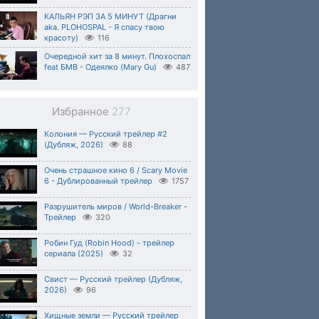
КАЛЬЯН РЭП ЗА 5 МИНУТ (Драгни
aka. PLOHOSPAL - Я спасу твою
красоту)
116
Очередной хит за 8 минут. Плохоспал
feat БМВ - Одеялко (Mary Gu)
487
Избранное
277
Колония — Русский трейлер #2
(Дубляж, 2026)
88
Очень страшное кино 6 / Scary Movie
6 - Дублированный трейлер
1757
Разрушитель миров / World-Breaker -
Трейлер
320
Робин Гуд (Robin Hood) - трейлер
сериала (2025)
32
Свист — Русский трейлер (Дубляж,
2026)
96
Хищные земли — Русский трейлер