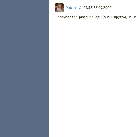
Youshi
21:43 25.07.2009
○
"Камелот", "Грифон", "Берн"(очень крутой, но не