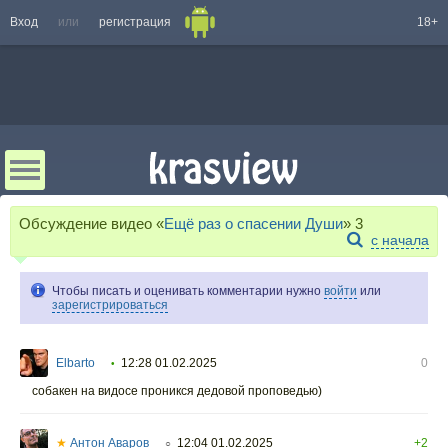
Вход
или
регистрация
18+
Обсуждение видео «
Ещё раз о спасении Души
»
3
с начала
Чтобы писать и оценивать комментарии нужно
войти
или
зарегистрироваться
Elbarto
12:28 01.02.2025
0
•
собакен на видосе проникся дедовой проповедью)
★
Антон Аваров
12:04 01.02.2025
+2
○