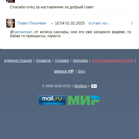
Спасибо отец за наставление за добрый совет
Павел Писичкин
10:54 01.02.2025
в ответ на ↓
0
○
@
sansansan
,
от колеса сансары, оно его уже запарило видимо, то
бабки то принцессы, скукота
администрация
правила
справка
реклама
для правообладателей
|
|
|
|
|
оплата VIP
блог
|
Инфон
© 2008-2026 ООО «
»