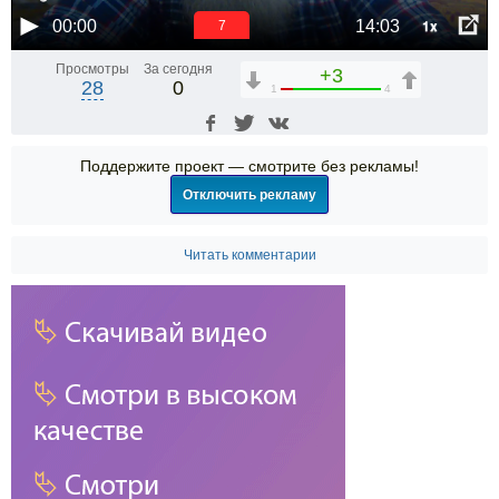
1x
00:00
14:03
6
Просмотры
За сегодня
+3
28
0
1
4
Поддержите проект — смотрите без рекламы!
Отключить рекламу
Читать комментарии