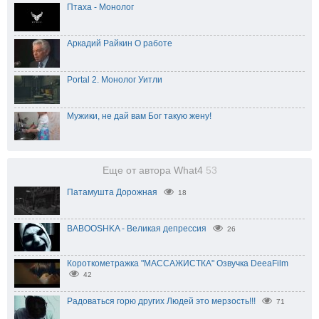
Птаха - Монолог
Аркадий Райкин О работе
Portal 2. Монолог Уитли
Мужики, не дай вам Бог такую жену!
Еще от автора What4
53
Патамушта Дорожная
18
BABOOSHKA - Великая депрессия
26
Короткометражка "МАССАЖИСТКА" Озвучка DeeaFilm
42
Радоваться горю других Людей это мерзость!!!
71