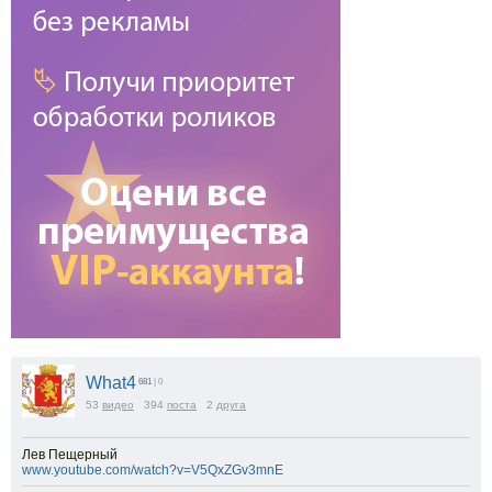
What4
681
| 0
53
видео
394
поста
2
друга
Лев Пещерный
www.youtube.com/watch?v=V5QxZGv3mnE