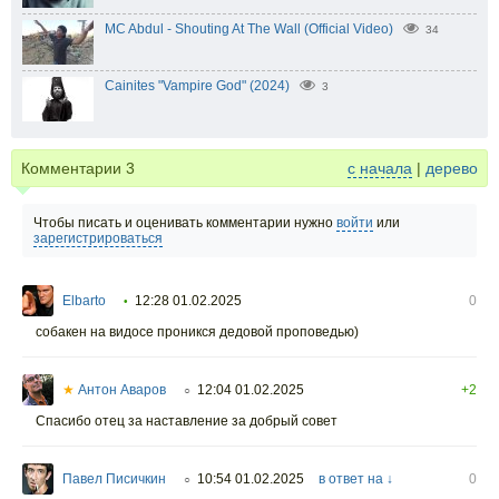
MC Abdul - Shouting At The Wall (Official Video)
34
Cainites "Vampire God" (2024)
3
Комментарии
3
с начала
|
дерево
Чтобы писать и оценивать комментарии нужно
войти
или
зарегистрироваться
Elbarto
12:28 01.02.2025
0
•
собакен на видосе проникся дедовой проповедью)
★
Антон Аваров
12:04 01.02.2025
+2
○
Спасибо отец за наставление за добрый совет
Павел Писичкин
10:54 01.02.2025
в ответ на ↓
0
○