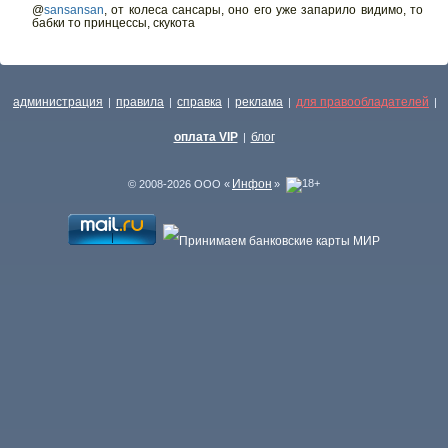
@
sansansan
,
от колеса сансары, оно его уже запарило видимо, то
бабки то принцессы, скукота
администрация
правила
справка
реклама
для правообладателей
|
|
|
|
|
оплата VIP
блог
|
Инфон
© 2008-2026 ООО «
»