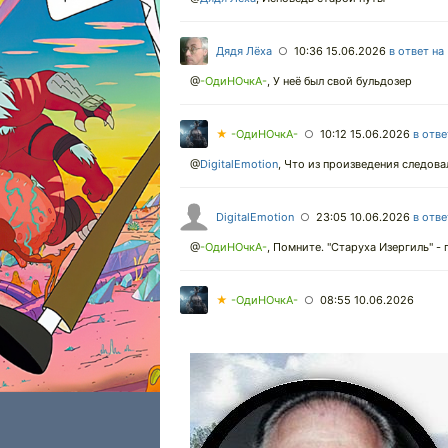
Дядя Лёха
10:36 15.06.2026
в ответ на
○
@
-ОдиНОчкА-
,
У неё был свой бульдозер
★
-ОдиНОчкА-
10:12 15.06.2026
в отве
○
@
DigitalEmotion
,
Что из произведения следова
DigitalEmotion
23:05 10.06.2026
в отве
○
@
-ОдиНОчкА-
,
Помните. "Старуха Изергиль" - 
★
-ОдиНОчкА-
08:55 10.06.2026
○