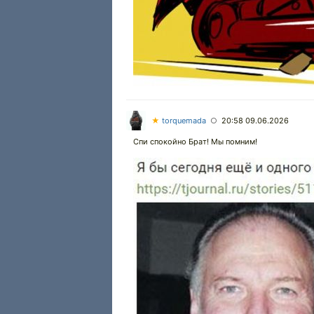
★
torquemada
20:58 09.06.2026
○
Спи спокойно Брат! Мы помним!