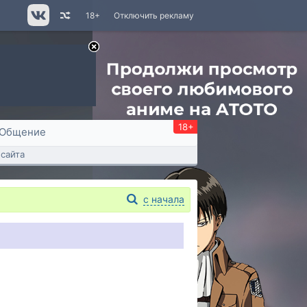
18+
Отключить рекламу
18+
Общение
сайта
с начала