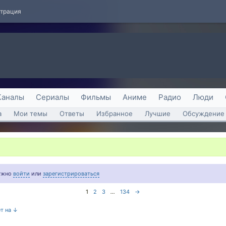
страция
Каналы
Сериалы
Фильмы
Аниме
Радио
Люди
а
Мои темы
Ответы
Избранное
Лучшие
Обсуждение 
нужно
войти
или
зарегистрироваться
1
2
3
...
134
→
ет на ↓