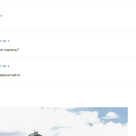
 ↓
т на ↓
ло извлечь?
т на ↓
перечитайте.