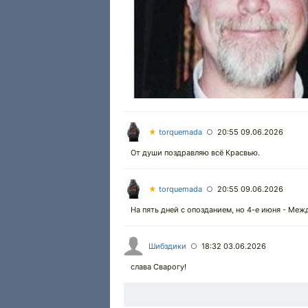
★
torquemada
20:55 09.06.2026
○
От души поздравляю всё Красвью.
★
torquemada
20:55 09.06.2026
○
На пять дней с опозданием, но 4-е июня - Ме
Шибздики
18:32 03.06.2026
○
слава Сварогу!