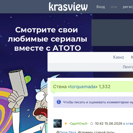
Вход
или
реги
Кино
Лент
Стена «
torquemada
»
1,332
Чтобы писать и оценивать комментарии 
★
-ОдиНОчкА-
10:42 15.06.2026
в отв
○
@
Дядя Лёха
,
Исповедь старой путы