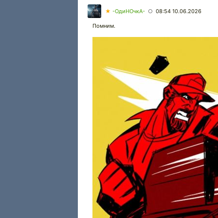
★
-ОдиНОчкА-
08:54 10.06.2026
○
Помним.