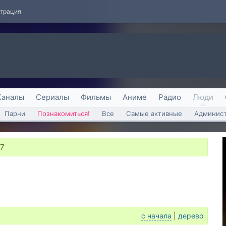
страция
Каналы
Сериалы
Фильмы
Аниме
Радио
Люди
Парни
Познакомиться!
Все
Самые активные
Админист
47
с начала
|
дерево