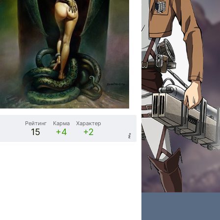
Рейтинг
Карма
Характер
15
+4
+2