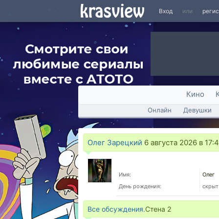
Вход
или
реги
Кино
Онлайн
Девушки
Олег Зарецкий
6 августа 2026 в 17:
Имя:
Олег
День рождения:
скрыт
Все обсуждения.
Стена
2