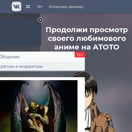
18+
Отключить рекламу
18+
Общение
раторы и модераторы