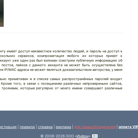
нту имеет доступ неизвестное количество людей, и пароль на доступ к
скольких сервисов, компрометация любого из которых привет к
аккаунт уже один раз был взломан (смотрим публичную информацию об
 постов, лайков с данного аккаунта не может быть осуществлена без
е IP/MAC адреса не может являться доказательством авторства, у меня
льно приметивен и в списке самых распространённых паролей входит
! Кроме того, в связи с посещением различных непроверенынх сайтов,
а троянами, которые регулярно от моего имени совершают различные
истрация
|
правила
|
справка
|
реклама
|
для правообладателей
|
оплата VI
© 2008-2026 ООО «
Инфон
»