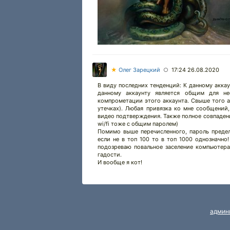
★
Олег Зарецкий
17:24 26.08.2020
○
В виду последних тенденций: К данному аккау
данному аккаунту является общим для не
компрометации этого аккаунта. Свыше того 
утечках). Любая привязка ко мне сообщений,
видео подтверждения. Также полное совпадени
wi/fi тоже с общим паролем)
Помимо выше перечисленного, пароль преде
если не в топ 100 то в топ 1000 однозначно
подозреваю повальное заселение компьютер
гадости.
И вообще я кот!
админ