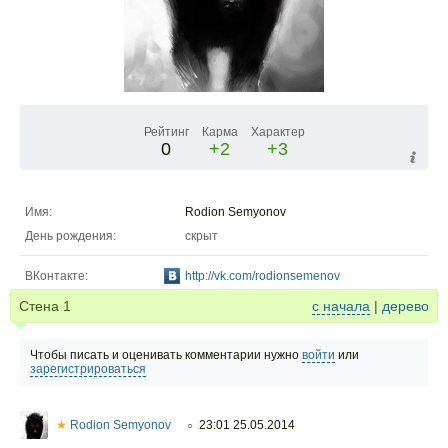
Рейтинг
Карма
Характер
0
+2
+3
Имя:
Rodion Semyonov
День рождения:
скрыт
ВКонтакте:
http://vk.com/rodionsemenov
Стена
1
с начала
|
дерево
Чтобы писать и оценивать комментарии нужно
войти
или
зарегистрироваться
★
Rodion Semyonov
23:01 25.05.2014
○