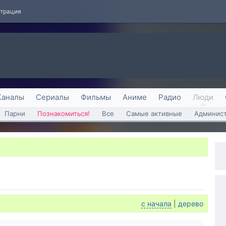
страция
Каналы
Сериалы
Фильмы
Аниме
Радио
Люди
Парни
Познакомиться!
Все
Самые активные
Админист
с начала
|
дерево