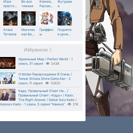
Игра
Во все
Клинок,
Футурам
престо
…
тяжкие
Рассек
…
а
Атака
Магичес
Гриффин
Подняти
Титанов
кая Би
…
ы
е уров
…
Избранное
3
Идеальный Мир / Perfect World - 1
сезон, 31 серия
2436
О Моём Перерождении В Слизь /
Tensei Shitara Slime Datta Ken - 2
сезон, 11 серия
12820
Кадо: Правильный Ответ На... /
Правильный Ответ: «Кадо» / Kado:
The Right Answer / Seikai Suru Kado /
ikaisuru Kado - 1 сезон, 5 серия "Нанока"
216