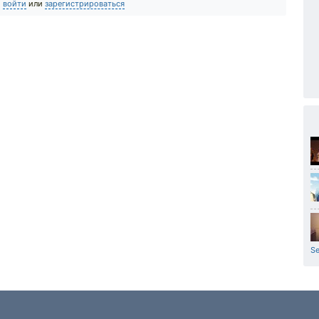
о
войти
или
зарегистрироваться
Se