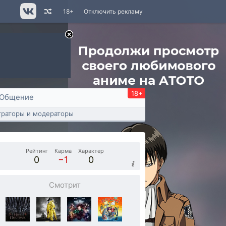
18+
Отключить рекламу
18+
Общение
раторы и модераторы
Рейтинг
Карма
Характер
0
−1
0
Смотрит