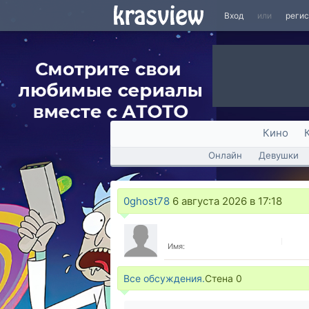
Вход
или
реги
Кино
Онлайн
Девушки
0ghost78
6 августа 2026 в 17:18
Имя:
Все обсуждения.
Стена
0