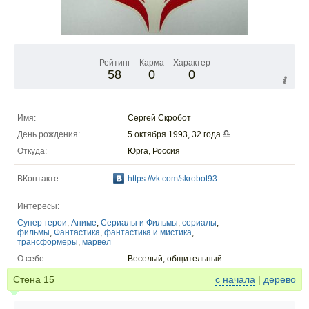
Рейтинг
Карма
Характер
58
0
0
Имя:
Сергей Скробот
День рождения:
5 октября 1993, 32 года
Откуда:
Юрга, Россия
ВКонтакте:
https://vk.com/skrobot93
Интересы:
Супер-герои
,
Аниме
,
Сериалы и Фильмы
,
сериалы
,
фильмы
,
Фантастика
,
фантастика и мистика
,
трансформеры
,
марвел
О себе:
Веселый, общительный
Стена
15
с начала
|
дерево