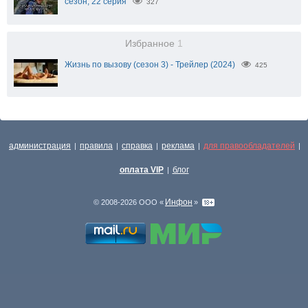
сезон, 22 серия
327
Избранное
1
Жизнь по вызову (сезон 3) - Трейлер (2024)
425
администрация
правила
справка
реклама
для правообладателей
|
|
|
|
|
оплата VIP
блог
|
Инфон
© 2008-2026 ООО «
»