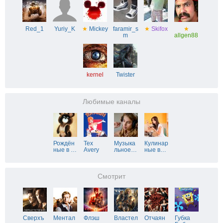
Red_1
Yuriy_K
★
Mickey
faramir_s
★
Skifox
★
m
allgen88
kernel
Twister
Любимые каналы
Рождён
Tex
Музыка
Кулинар
ные в
…
Avery
льное
…
ные в
…
Смотрит
Сверхъ
Ментал
Флэш
Властел
Отчаян
Губка