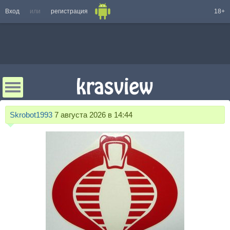
Вход
или
регистрация
18+
Skrobot1993
7 августа 2026 в 14:44