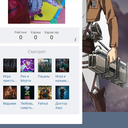
Рейтинг
Карма
Характер
0
0
0
Смотрит
Игра
Рик и
Пацаны
Игра в
престо
…
Морти
кальма
…
Ведьмак
Любовь,
Fallout
Доктор
смерть
…
Хаус