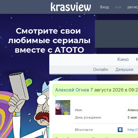
Вход
или
реги
Кино
Онлайн
Девушки
Алексей Огнев
7 августа 2026 в 09:
Имя:
Алекс
День рождения:
5 мая
ВКонтакте:
http: