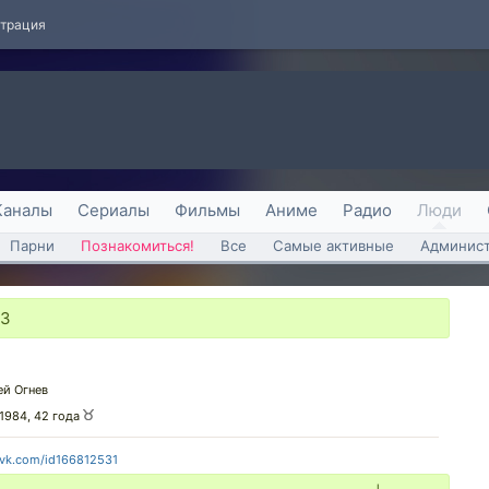
страция
Каналы
Сериалы
Фильмы
Аниме
Радио
Люди
Парни
Познакомиться!
Все
Самые активные
Админист
23
ей Огнев
 1984, 42 года
//vk.com/id166812531