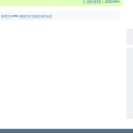
с начала
|
дерево
о
войти
или
зарегистрироваться