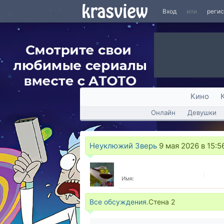
Вход
или
реги
Кино
Онлайн
Девушки
Неуклюжий Зверь
9 мая 2026 в 15:5
Имя:
Все обсуждения.
Стена
2