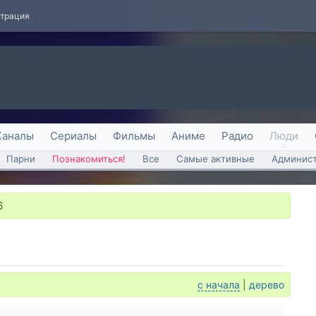
страция
Каналы
Сериалы
Фильмы
Аниме
Радио
Люди
Парни
Познакомиться!
Все
Самые активные
Админист
6
с начала
|
дерево