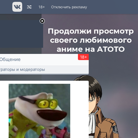
18+
Отключить рекламу
18+
Общение
раторы и модераторы