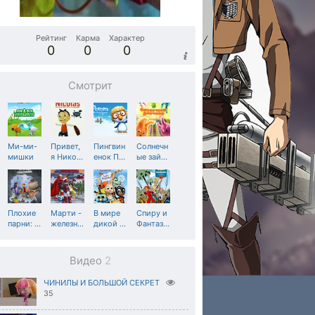
Рейтинг
Карма
Характер
0
0
0
Смотрит
Ми-ми-
Привет,
Пингвин
Солнечн
мишки
я Нико
…
енок П
…
ые зай
…
Плохие
Марти -
В мире
Спиру и
парни:
…
железн
…
дикой
…
Фантаз
…
Видео
2
ЧИНИЛЫ И БОЛЬШОЙ СЕКРЕТ
35