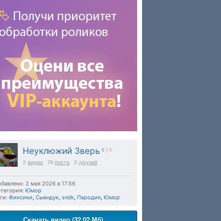
Неуклюжий Зверь
0
| 0
2
видео
74
поста
0
друзей
бавлено: 2 мая 2026 в 17:56
тегория:
Юмор
ги:
Фиксики
,
Сыендук
,
sndk
,
Пародия
,
Юмор
Скачать видео (32.02 Мб)