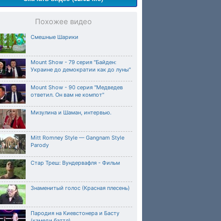
Похожее видео
Смешные Шарики
Mount Show - 79 серия "Байден:
Украине до демократии как до луны"
Mount Show - 90 серия "Медведев
ответил. Он вам не компот"
Мизулина и Шаман, интервью.
Mitt Romney Style — Gangnam Style
Parody
Стар Треш: Вундервафля - Фильм
Знаменитый голос (Красная плесень)
Пародия на Киевстонера и Басту
(камеди баттл)