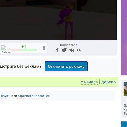
Поделиться
+1
2
3
Отключить рекламу
мотрите без рекламы!
с начала
|
дерево
о
войти
или
зарегистрироваться
До
Ка
Те