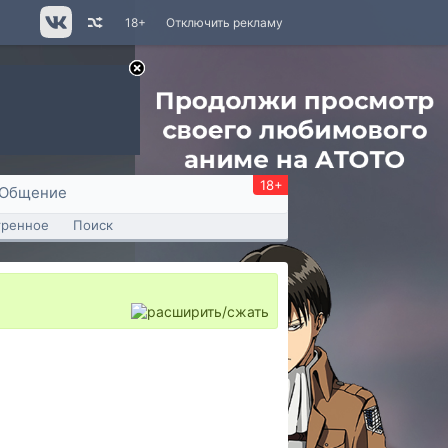
18+
Отключить рекламу
18+
Общение
тренное
Поиск