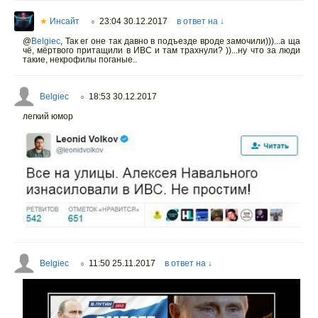
★
Инсайт
23:04 30.12.2017
в ответ на ↓
○
@
Belgiec
,
Так ег оне так давно в подъезде вроде замочили)))...а ща
чё, мёртвого притащили в ИВС и там трахнули? ))...ну что за люди
такие, некрофилы поганые..
Belgiec
18:53 30.12.2017
○
легкий юмор
Belgiec
11:50 25.11.2017
в ответ на ↓
○