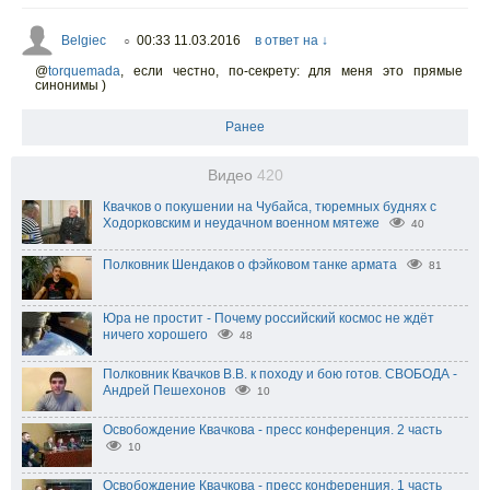
Belgiec
00:33 11.03.2016
в ответ на ↓
○
@
torquemada
,
если честно, по-секрету: для меня это прямые
синонимы )
Ранее
Видео
420
Квачков о покушении на Чубайса, тюремных буднях с
Ходорковским и неудачном военном мятеже
40
Полковник Шендаков о фэйковом танке армата
81
Юра не простит - Почему российский космос не ждёт
ничего хорошего
48
Полковник Квачков В.В. к походу и бою готов. СВОБОДА -
Андрей Пешехонов
10
Освобождение Квачкова - пресс конференция. 2 часть
10
Освобождение Квачкова - пресс конференция. 1 часть