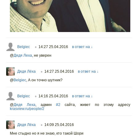
Belgiec
14:27 25.04.2016
в ответ на ↓
○
@
Дядя Леха
,
не уверен
Дядя Лёха
14:27 25.04.2016
в ответ на ↓
○
@
Belgiec
,
А он точно шутник?
Belgiec
14:16 25.04.2016
в ответ на ↓
○
@
Дядя Леха
,
админ
#2
сайта, живет по этому адресу
krasview.ru/people/2
Дядя Лёха
14:09 25.04.2016
○
Мне стыдно но я не знаю, кто такой Шори