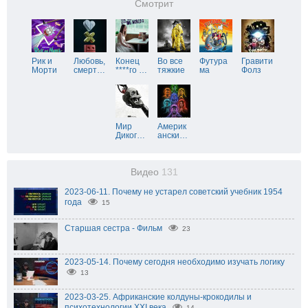
Смотрит
Рик и
Любовь,
Конец
Во все
Футура
Гравити
Морти
смерт
…
****го
…
тяжкие
ма
Фолз
Мир
Америк
Диког
…
ански
…
Видео
131
2023-06-11. Почему не устарел советский учебник 1954
года
15
Старшая сестра - Фильм
23
2023-05-14. Почему сегодня необходимо изучать логику
13
2023-03-25. Африканские колдуны-крокодилы и
психотехнологии XXI века
14