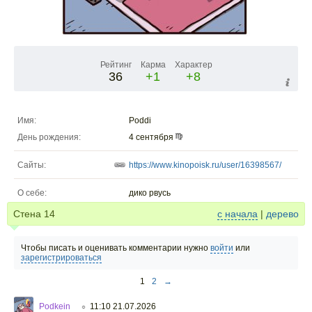
Рейтинг
Карма
Характер
36
+1
+8
Имя:
Poddi
День рождения:
4 сентября
Сайты:
https://www.kinopoisk.ru/user/16398567/
О себе:
дико рвусь
Стена
14
с начала
|
дерево
Чтобы писать и оценивать комментарии нужно
войти
или
зарегистрироваться
1
2
→
Podkein
11:10 21.07.2026
○