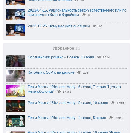
2023-04-15. Рациональность сверхъестественного или по
ком шаманы бьют в барабаны
18
2022-12-25. Чему нас учат обезьяны
10
Избранное
15
Ополченский романс - 1 сезон, 1 серия
1044
Котобык с GoPro на районе
193
Рик и Морти / Rick and Morty - 6 сезон, 7 серия "Цельно
мета оболочка"
17367
Рик и Морти / Rick and Morty - 5 сезон, 10 серия
17090
Рик и Морти / Rick and Morty - 4 сезон, 5 серия
29992
Рик и Морти / Rick and Morty - 3 сезон, 10 серия "Финал