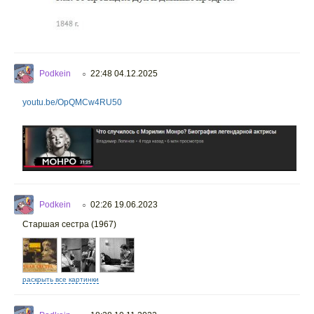
Podkein
22:48 04.12.2025
○
youtu.be/OpQMCw4RU50
Podkein
02:26 19.06.2023
○
Старшая сестра (1967)
раскрыть все картинки