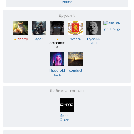
Ранее
Друзья
8
yomasayy
★
shorry
agat
★
What4
Русский
Amonram
ТЛЕН
a
ПростоМ
conduct
аша
Любимые каналы
Игорь
Стечк
…