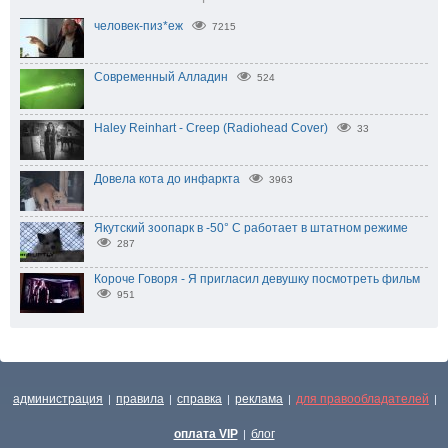
человек-пиз*еж
7215
Современный Алладин
524
Haley Reinhart - Creep (Radiohead Cover)
33
Довела кота до инфаркта
3963
Якутский зоопарк в -50° C работает в штатном режиме
287
Короче Говоря - Я пригласил девушку посмотреть фильм
951
администрация
правила
справка
реклама
для правообладателей
|
|
|
|
|
оплата VIP
блог
|