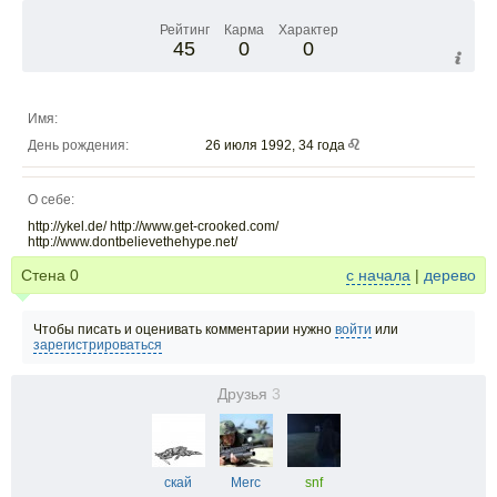
Рейтинг
Карма
Характер
45
0
0
Имя:
День рождения:
26 июля 1992, 34 года
О себе:
http://ykel.de/ http://www.get-crooked.com/
http://www.dontbelievethehype.net/
Стена
0
с начала
|
дерево
Чтобы писать и оценивать комментарии нужно
войти
или
зарегистрироваться
Друзья
3
скай
Merc
snf