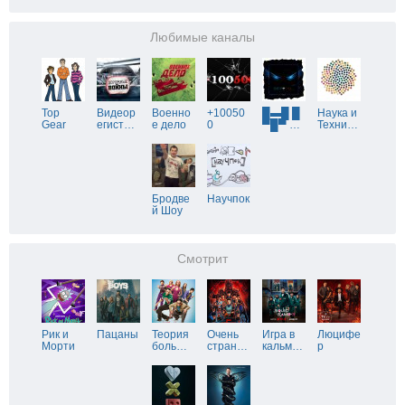
Любимые каналы
Top
Видеор
Военно
+10050
█▬█ █
Наука и
Gear
егист
…
е дело
0
▀█▀
…
Техни
…
Бродве
Научпок
й Шоу
Смотрит
Рик и
Пацаны
Теория
Очень
Игра в
Люцифе
Морти
боль
…
стран
…
кальм
…
р