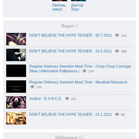
Любовь,
Доктор
смерт
…
Хаус
Видео
6
DON'T BELIEVE THE HYPE TEASER - 30.7.2011
142
DON'T BELIEVE THE HYPE TEASER - 14.5.2011
188
Regular Ordinary Swedish Meal Time - Chop Chop Carnage
Stew ( Alternative Pyttipanna )
120
Regular Ordinary Swedish Meal Time - Meatball Massacre
131
Justice - D.A.N.C.E.
112
DON'T BELIEVE THE HYPE TEASER - 15.1.2011
68
Избранное
51