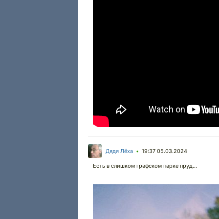
Дядя Лёха
19:37 05.03.2024
•
Есть в слишком графском парке пруд...