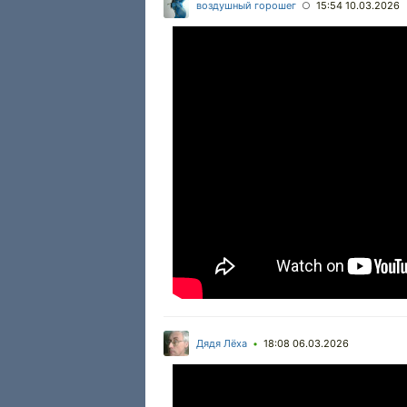
воздушный горошег
15:54 10.03.2026
○
Дядя Лёха
18:08 06.03.2026
•