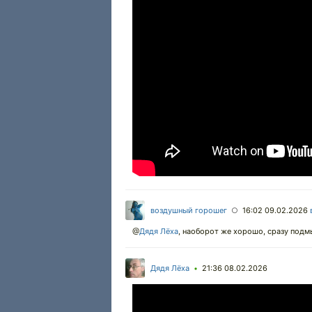
воздушный горошег
16:02 09.02.2026
○
@
Дядя Лёха
,
наоборот же хорошо, сразу подм
Дядя Лёха
21:36 08.02.2026
•