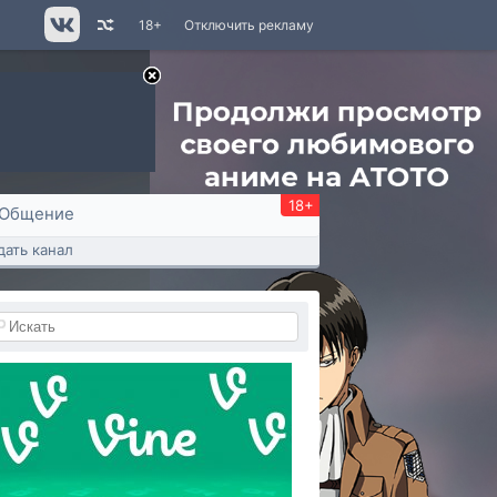
18+
Отключить рекламу
18+
Общение
дать канал