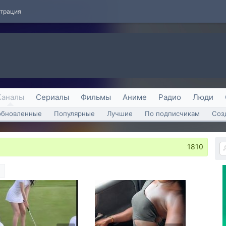
страция
Каналы
Сериалы
Фильмы
Аниме
Радио
Люди
обновленные
Популярные
Лучшие
По подписчикам
Соз
1810