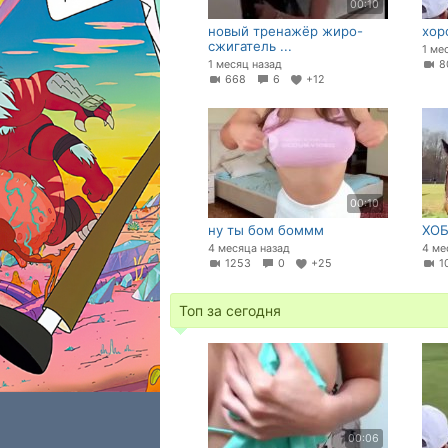
00:10
новый тренажёр жиро-
хор
сжигатель ...
1 ме
1 месяц назад
8
668
6
+12
00:10
ну ты бом боммм
ХОБА
4 месяца назад
4 ме
1253
0
+25
1
Топ за сегодня
00:06