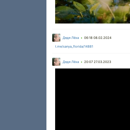
Дядя Лёха
06:18 08.02.2024
•
t.me/sanya_florida/14881
Дядя Лёха
20:07 27.03.2023
•