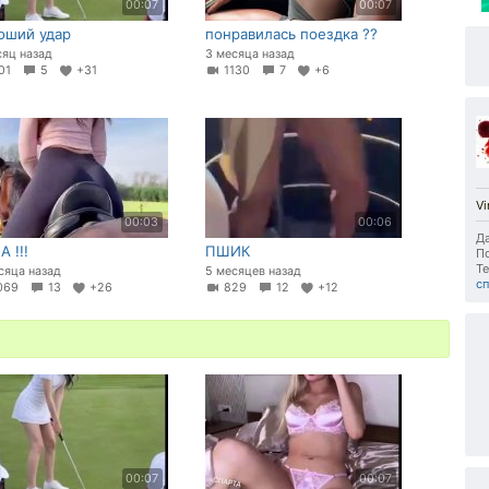
00:07
00:07
оший удар
понравилась поездка ??
сяц назад
3 месяца назад
01
5
+31
1130
7
+6
V
00:03
00:06
Да
 !!!
ПШИК
П
Те
сяца назад
5 месяцев назад
с
069
13
+26
829
12
+12
00:07
00:07