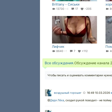
Brittany - Сиськи
хор
13730
+4
17
−205
8
00:06
Лифчик
Пом
8640
+1
7
+112
4
Все обсуждения.
Обсуждение канала
Чтобы писать и оценивать комментарии нужн
воздушный горошег
16:49 10.03.2026
○
@
Дядя Лёха
,
сходил рукой поводил - не пойму