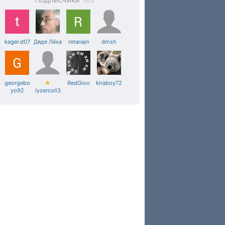
kager.d07
Дядя Лёха
retanajn
dmsh
georgebo
★
RedGioo
kiraboy72
yo92
lyzercoll3