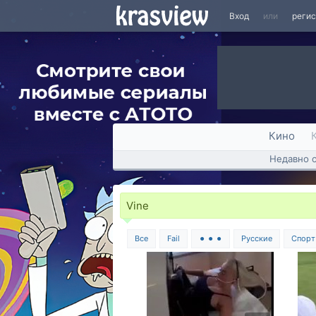
Вход
или
реги
Кино
Недавно 
Vine
Все
Fail
⚫ ⚫ ⚫
Русские
Спорт