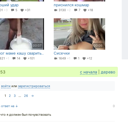
оший удар
приснился кошмар
01
+3
5
+31
3130
+2
7
+18
00:07
00:06
ог маме кашу сварить..
Сисечки
821
+1
14
+101
1649
+1
1
+12
253
с начала
|
дерево
о
войти
или
зарегистрироваться
1
2
3
...
26
→
в ответ на ↓
0
 что я должен был почувствовать