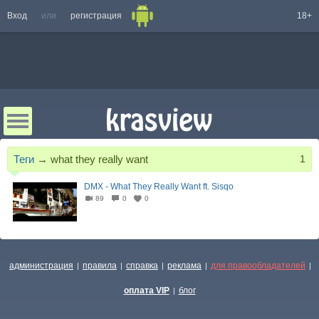
Вход
или
регистрация
18+
Теги
→
what they really want
1
DMX - What They Really Want ft. Sisqo
89
0
0
04:37
администрация
правила
справка
реклама
для правообладателей
|
|
|
|
|
оплата VIP
блог
|