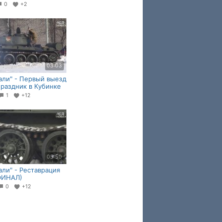
0
+2
03:03
али" - Первый выезд
Праздник в Кубинке
1
+12
05:50
али" - Реставрация
ФИНАЛ)
0
+12