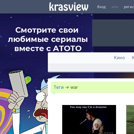
Вход
или
реги
Кино
Теги
→
war
03:04