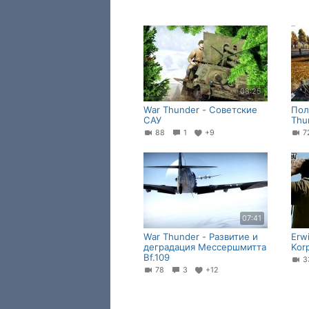
08:25
War Thunder - Советские
Пол
САУ
Thu
88
1
+9
07:41
War Thunder - Развитие и
Erw
деградация Мессершмитта
Kor
Bf.109
78
3
+12