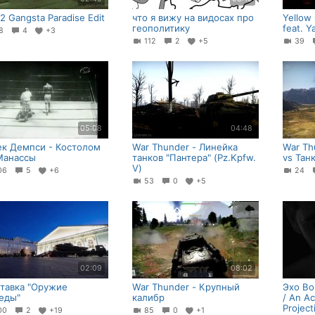
 Gangsta Paradise Edit
что я вижу на видосах про
Yellow
геополитику
feat. Y
48
4
+3
112
2
+5
39
05:08
04:48
к Демпси - Костолом
War Thunder - Линейка
War Th
Манассы
танков "Пантера" (Pz.Kpfw.
vs Тан
V)
06
5
+6
24
53
0
+5
02:09
08:02
тавка "Оружие
War Thunder - Крупный
Эхо Во
еды"
калибр
/ An Ac
Project
00
2
+19
85
0
+1