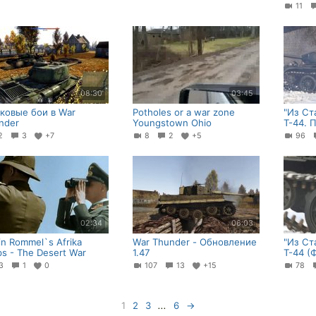
11
08:30
03:45
ковые бои в War
Potholes or a war zone
"Из Ст
nder
Youngstown Ohio
Т-44. 
72
3
+7
8
2
+5
96
02:34
06:03
in Rommel`s Afrika
War Thunder - Обновление
"Из Ст
ps - The Desert War
1.47
Т-44 (
33
1
0
107
13
+15
78
1
2
3
...
6
→