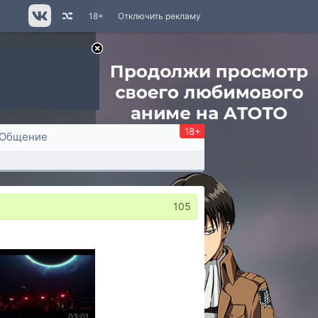
18+
Отключить рекламу
18+
Общение
105
03:01