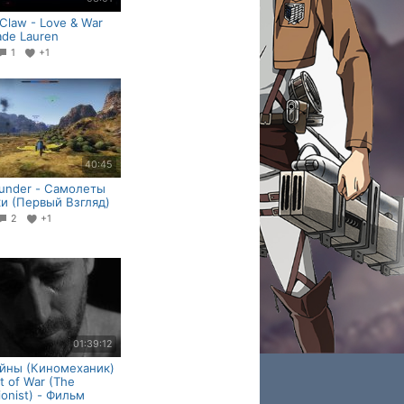
 Claw - Love & War
ade Lauren
1
+1
40:45
under - Самолеты
ки (Первый Взгляд)
2
+1
01:39:12
йны (Киномеханик)
t of War (The
ionist) - Фильм