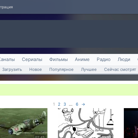
страция
Каналы
Сериалы
Фильмы
Аниме
Радио
Люди
Загрузить
Новое
Популярное
Лучшее
Сейчас смотрят
1
2
3
...
6
→
02:45
03:10