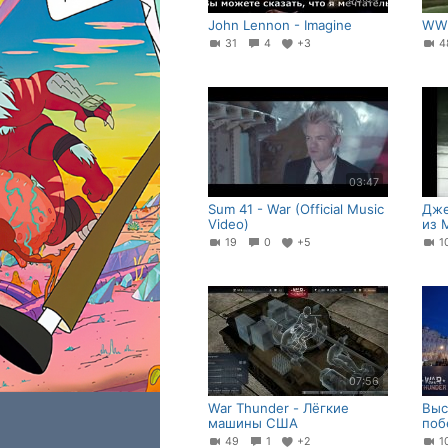
John Lennon - Imagine
WW2
31
4
+3
03:47
Sum 41 - War (Official Music
Дже
Video)
из 
19
0
+5
1
07:56
War Thunder - Лёгкие
Выс
машины США
поб
49
1
+2
1