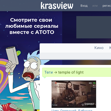
Вход
или
реги
Кино
Теги
→
temple of light
01:22
Царь Грядущий. Бабушка