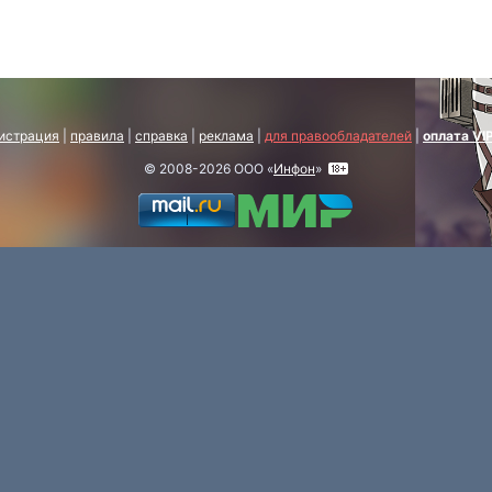
истрация
|
правила
|
справка
|
реклама
|
для правообладателей
|
оплата VI
© 2008-2026 ООО «
Инфон
»