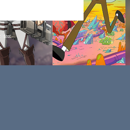
P
|
блог