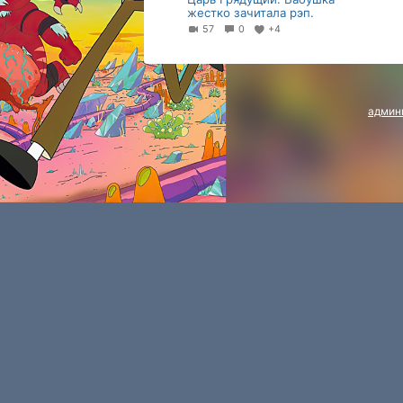
жестко зачитала рэп.
57
0
+4
админ