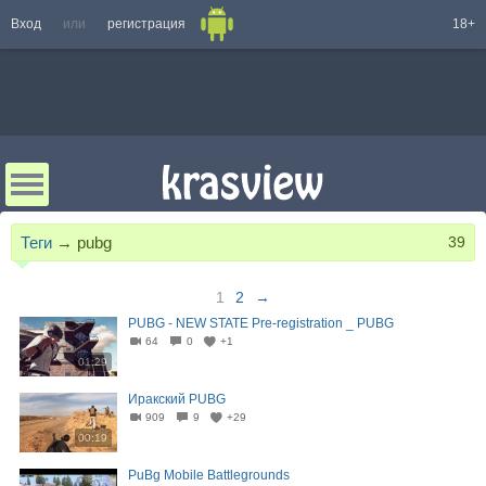
Вход
или
регистрация
18+
Теги
→
pubg
39
1
2
→
PUBG - NEW STATE Pre-registration _ PUBG
64
0
+1
01:29
Иракский PUBG
909
9
+29
00:19
PuBg Mobile Battlegrounds