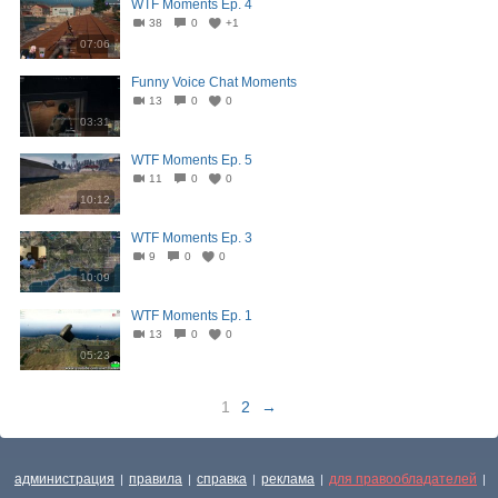
WTF Moments Ep. 4
38
0
+1
07:06
Funny Voice Chat Moments
13
0
0
03:31
WTF Moments Ep. 5
11
0
0
10:12
WTF Moments Ep. 3
9
0
0
10:09
WTF Moments Ep. 1
13
0
0
05:23
1
2
→
администрация
правила
справка
реклама
для правообладателей
|
|
|
|
|