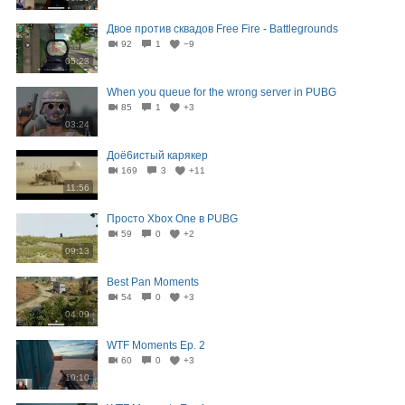
Двое против сквадов Free Fire - Battlegrounds
92
1
−9
05:23
When you queue for the wrong server in PUBG
85
1
+3
03:24
Доё6истый карякер
169
3
+11
11:56
Просто Xbox One в PUBG
59
0
+2
09:13
Best Pan Moments
54
0
+3
04:09
WTF Moments Ep. 2
60
0
+3
10:10