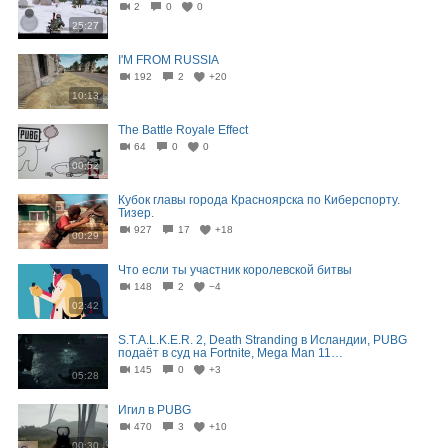
2
0
0
25:27
I'M FROM RUSSIA
192
2
+20
10:13
The Battle Royale Effect
64
0
0
00:52
Кубок главы города Красноярска по Киберспорту.
Тизер.
927
17
+18
00:29
Что если ты участник королевской битвы
148
2
−4
02:42
S.T.A.L.K.E.R. 2, Death Stranding в Исландии, PUBG
подаёт в суд на Fortnite, Mega Man 11…
145
0
+3
05:28
Игил в PUBG
470
3
+10
00:30