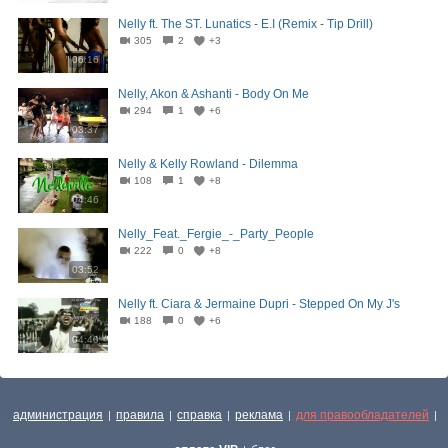
Nelly ft. The ST. Lunatics - E.I (Remix - Tip Drill)
305
2
+3
06:16
Nelly, Akon & Ashanti - Body On Me
294
1
+6
03:37
Nelly & Kelly Rowland - Dilemma
108
1
+8
04:46
Nelly_Feat._Fergie_-_Party_People
222
0
+8
03:52
Nelly ft. Ciara & Jermaine Dupri - Stepped On My J's
188
0
+6
04:40
администрация
правила
справка
реклама
для правообладателей
|
|
|
|
|