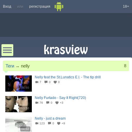
Вход
или
регистрация
18+
Теги
→
nelly
8
Nelly feat the St.Lunatics E.I. - The tip drill
7
0
0
06:50
Nelly Furtado - Say It Right(720)
76
0
+3
03:56
Nelly - just a dream
123
0
+9
04:02