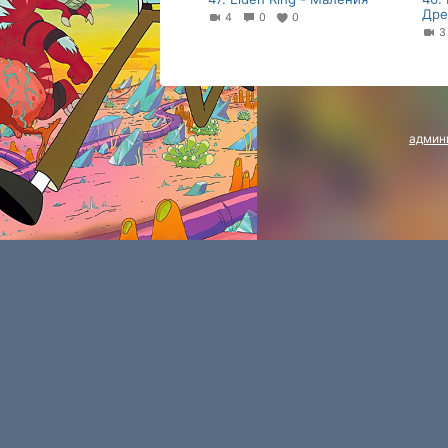
Дре
4
0
0
админ