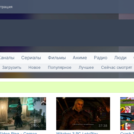
страция
Каналы
Сериалы
Фильмы
Аниме
Радио
Люди
Загрузить
Новое
Популярное
Лучшее
Сейчас смотрят
01:00:11
37:38
 Elden Ring - Святое
Witcher 3 PC LetsPlay,
Crash 