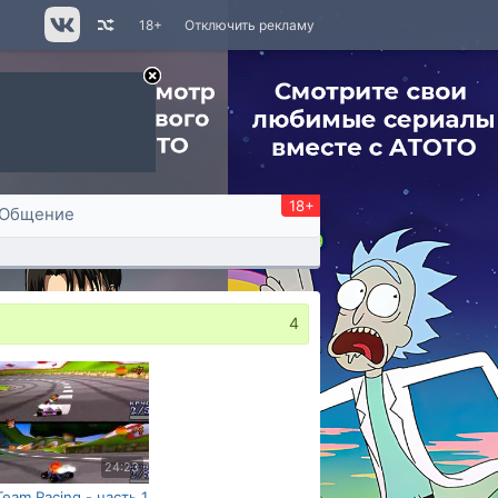
18+
Отключить рекламу
18+
Общение
4
24:23
Team Racing - часть 1