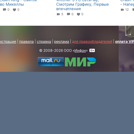
во Микеллы
Смотрим Графику, Первые
- Напе
впечатления
3
0
0
12
5
0
0
истрация
|
правила
|
справка
|
реклама
|
для правообладателей
|
оплата VI
© 2008-2026 ООО «
Инфон
»