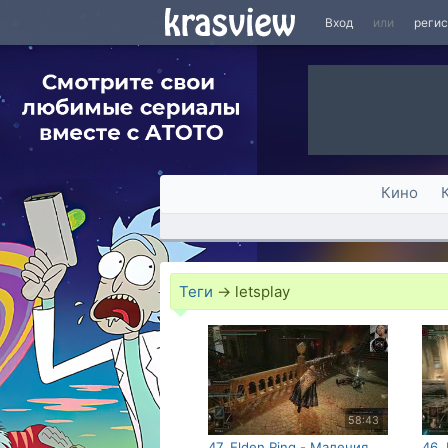
Вход
или
реги
Кино
Теги
→
letsplay
58:43
47. Elden Ring - Маления
46.