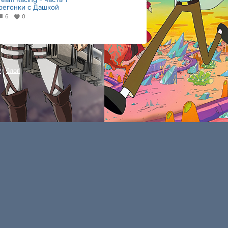
регонки с Дашкой
6
0
P
|
блог