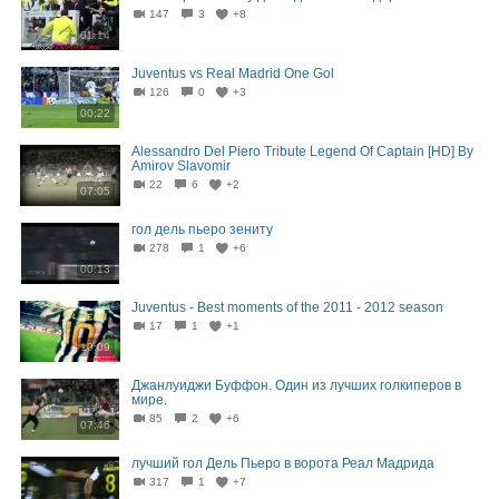
147
3
+8
01:14
Juventus vs Real Madrid One Gol
126
0
+3
00:22
Alessandro Del Piero Tribute Legend Of Captain [HD] By
Amirov Slavomir
22
6
+2
07:05
гол дель пьеро зениту
278
1
+6
00:13
Juventus - Best moments of the 2011 - 2012 season
17
1
+1
10:09
Джанлуиджи Буффон. Один из лучших голкиперов в
мире.
85
2
+6
07:46
лучший гол Дель Пьеро в ворота Реал Мадрида
317
1
+7