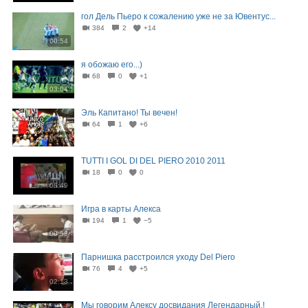
гол Дель Пьеро к сожалению уже не за Ювентус...
384
2
+14
00:54
я обожаю его...)
68
0
+1
03:04
Эль Капитано! Ты вечен!
64
1
+6
01:51
TUTTI I GOL DI DEL PIERO 2010 2011
18
0
0
08:49
Игра в карты Алекса
194
1
−5
00:58
Парнишка расстроился уходу Del Piero
76
4
+5
02:13
Мы говорим Алексу досвидания Легендарный.!