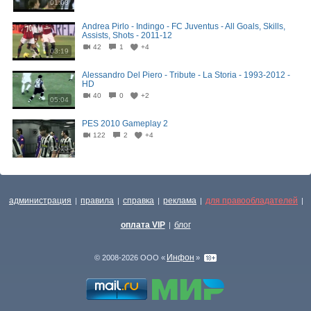
01:08
Andrea Pirlo - Indingo - FC Juventus - All Goals, Skills,
Assists, Shots - 2011-12
42
1
+4
03:19
Alessandro Del Piero - Tribute - La Storia - 1993-2012 -
HD
40
0
+2
05:04
PES 2010 Gameplay 2
122
2
+4
05:15
администрация
правила
справка
реклама
для правообладателей
|
|
|
|
|
оплата VIP
блог
|
Инфон
© 2008-2026 ООО «
»