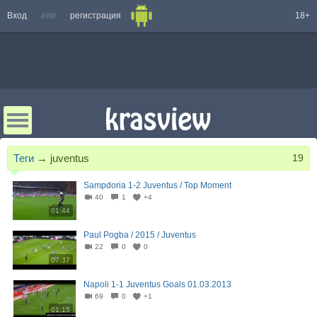
Вход
или
регистрация
18+
Теги
→
juventus
19
Sampdoria 1-2 Juventus / Top Moment
40
1
+4
01:44
Paul Pogba / 2015 / Juventus
22
0
0
07:37
Napoli 1-1 Juventus Goals 01.03.2013
69
0
+1
01:15