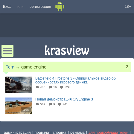
Вход
или
регистрация
18+
Теги
→
game engine
2
Battlefield 4 Frostbite 3 - Официальное видео об
особенностях игрового движка
443
16
+29
04:22
Новая демонстрация CryEngine 3
587
9
+41
04:01
администрация
правила
справка
реклама
для правообладателей
|
|
|
|
|