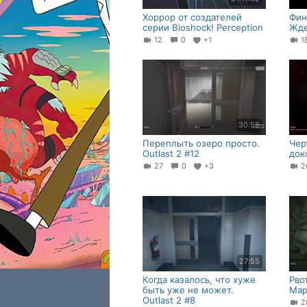
Хоррор от создателей
Фин
cерии Bioshock! Perception
Жде
12
0
+1
30:56
Переплыть озеро просто.
Чер
Outlast 2 #12
доко
27
0
+3
27:55
Когда казалось, что хуже
Рво
быть уже не может.
Мар
Outlast 2 #8