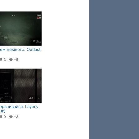
31:14
ем немного. Outlast
3
+5
44:05
орачивайся. Layers
 #5
0
+3