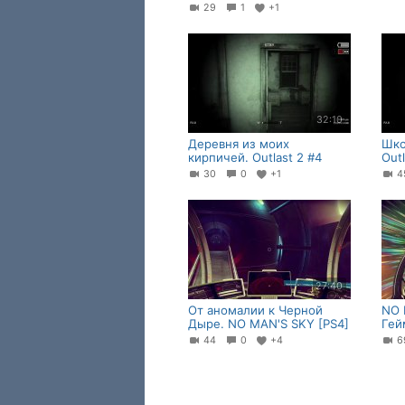
29
1
+1
32:10
Деревня из моих
Шко
кирпичей. Outlast 2 #4
Outl
30
0
+1
27:40
От аномалии к Черной
NO 
Дыре. NO MAN'S SKY [PS4]
Гей
44
0
+4