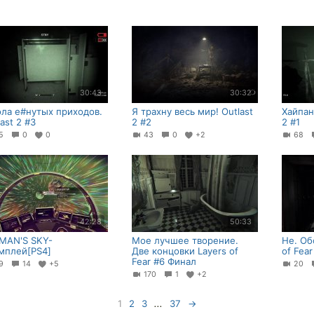
30:43
30:32
ла е#нутых приходов.
Я трахну весь мир! Outlast
Хайпан
ast 2 #3
2 #2
2 #1
45
0
0
43
0
+2
68
42:28
50:33
MAN'S SKY-
Мое лучшее творение.
Не. Об
мплей[PS4]
Две концовки Layers of
of Fear
Fear #6 Финал
69
14
+5
20
170
1
+2
1
2
3
...
37
→