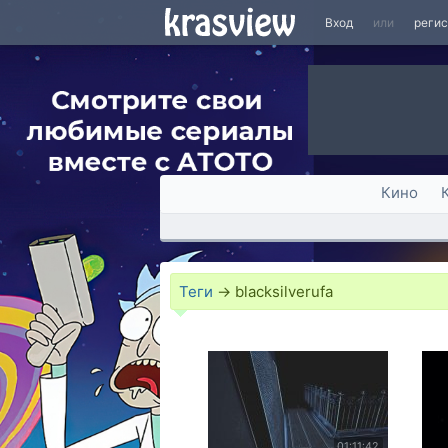
Вход
или
реги
Кино
Теги
→
blacksilverufa
01:11:42