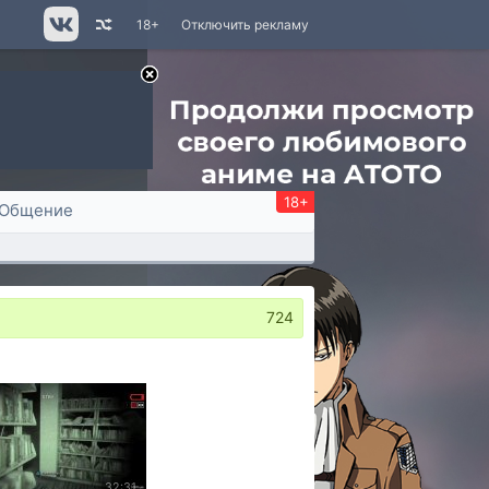
18+
Отключить рекламу
18+
Общение
724
32:31