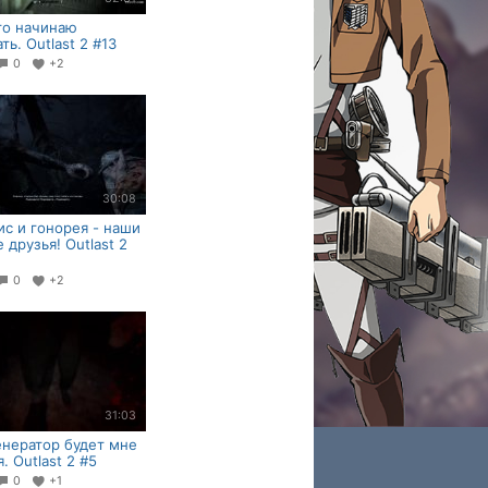
то начинаю
ть. Outlast 2 #13
0
+2
30:08
с и гонорея - наши
 друзья! Outlast 2
0
+2
31:03
енератор будет мне
. Outlast 2 #5
0
+1