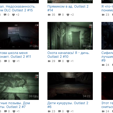
ал. Недосказанность.
Прямиком в ад. Outlast 2
Я что-
м DLC Outlast 2 #15
#14
понима
18
0
+2
35
0
+2
23
31:20
30:04
това школа меня
Охота началась! Я - дичь.
Сифили
нает. Outlast 2 #11
Outlast 2 #10
лучшие
#9
26
0
+1
29
0
+1
24
36:02
34:22
тные позывы. Дом
Дети кукурузы. Outlast 2
Этот г
ты. Outlast 2 #7
#6
сниться
28
0
+1
23
0
+1
24