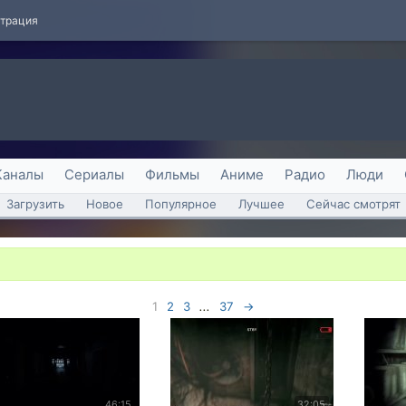
страция
Каналы
Сериалы
Фильмы
Аниме
Радио
Люди
Загрузить
Новое
Популярное
Лучшее
Сейчас смотрят
1
2
3
...
37
→
46:15
32:05