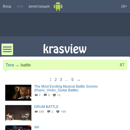
Вход
или
регистрация
18+
Теги
→
battle
87
1
2
3
...
5
→
The Most Exciting Musical Battle Scenes
(Piano_Violin_Guitar Battle)
7
0
+1
10:26
DRUM BATTLE
195
1
+39
04:32
del