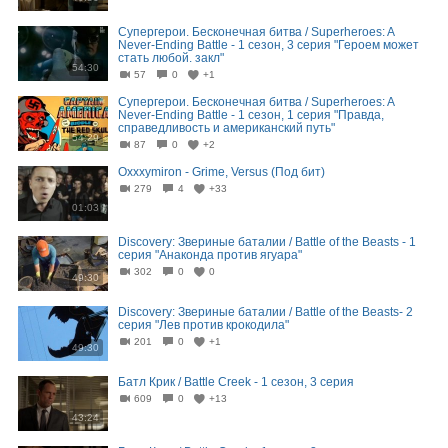
Супергерои. Бесконечная битва / Superheroes: A
Never-Ending Battle - 1 сезон, 3 серия "Героем может
стать любой. закл"
54:30
57
0
+1
Супергерои. Бесконечная битва / Superheroes: A
Never-Ending Battle - 1 сезон, 1 серия "Правда,
справедливость и американский путь"
54:29
87
0
+2
Oxxxymiron - Grime, Versus (Под бит)
279
4
+33
01:03
Discovery: Звериные баталии / Battle of the Beasts - 1
серия "Анаконда против ягуара"
302
0
0
49:30
Discovery: Звериные баталии / Battle of the Beasts- 2
серия "Лев против крокодила"
201
0
+1
49:30
Батл Крик / Battle Creek - 1 сезон, 3 серия
609
0
+13
43:24