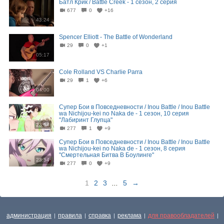
Батл Крик / Battle Creek - 1 сезон, 2 серия
677
0
+16
43:24
Spencer Elliott - The Battle of Wonderland
29
0
+1
05:17
Cole Rolland VS Charlie Parra
29
1
+6
04:00
Супер Бои в Повседневности / Inou Battle / Inou Battle
wa Nichijou-kei no Naka de - 1 сезон, 10 серия
"Лабиринт Глупца"
23:54
277
1
+9
Супер Бои в Повседневности / Inou Battle / Inou Battle
wa Nichijou-kei no Naka de - 1 сезон, 8 серия
"Смертельная Битва В Боулинге"
23:54
277
0
+9
1
2
3
...
5
→
администрация
правила
справка
реклама
для правообладателей
|
|
|
|
|