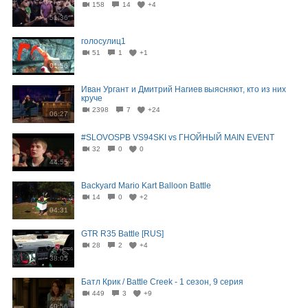
158
14
+4
51:36
голосулиц1
51
1
+1
01:56
Иван Ургант и Дмитрий Нагиев выясняют, кто из них
круче
2398
7
+24
06:27
#SLOVOSPB VS94SKI vs ГНОЙНЫЙ MAIN EVENT
32
0
0
44:55
Backyard Mario Kart Balloon Battle
14
0
+2
04:31
GTR R35 Battle [RUS]
28
2
+4
38:05
Батл Крик / Battle Creek - 1 сезон, 9 серия
449
3
+9
40:56