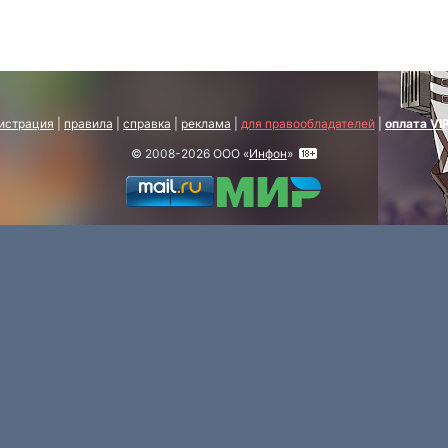
истрация
|
правила
|
справка
|
реклама
|
для правообладателей
|
оплата VI
© 2008-2026 ООО «
Инфон
»