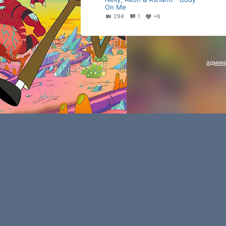
On Me
294
1
+6
админ