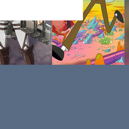
P
|
блог