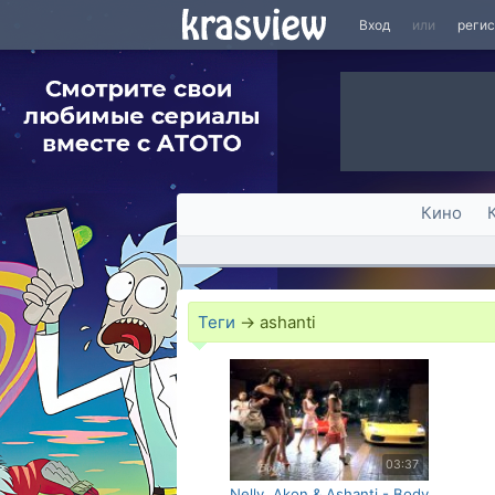
Вход
или
реги
Кино
Теги
→
ashanti
03:37
Nelly, Akon & Ashanti - Body