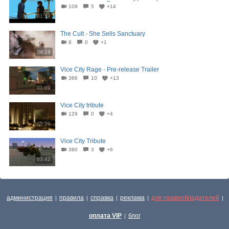
109
5
+14
01:14
The Cult - She Sells Sanctuary
8
0
+1
04:19
Vice City Rage - Pre-release Trailer
366
10
+13
01:09
Vice City tribute
129
0
+4
03:39
Vice City Tribute
380
3
+6
03:42
администрация
правила
справка
реклама
для правообладателей
|
|
|
|
|
оплата VIP
блог
|