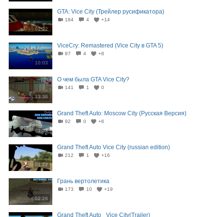
GTA: Vice City (Трейлер русификатора)
184
4
+14
01:22
ViceCry: Remastered (Vice City в GTA 5)
87
4
+8
10:03
О чем была GTA Vice City?
141
1
0
13:36
Grand Theft Auto: Moscow City (Русская Версия)
92
0
+6
01:23
Grand Theft Auto Vice City (russian edition)
212
1
+16
01:22
Грань вертолетика
173
10
+19
02:26
Grand Theft Auto_ Vice City(Trailer)