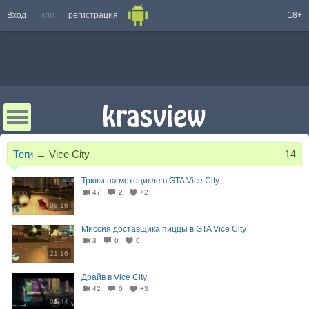
Вход
или
регистрация
18+
Теги
→
Vice City
14
Трюки на мотоцикле в GTA Vice City
47
2
+2
08:16
Миссия доставщика пиццы в GTA Vice City
3
0
0
21:16
Драйв в Vice City
42
0
+3
01:44