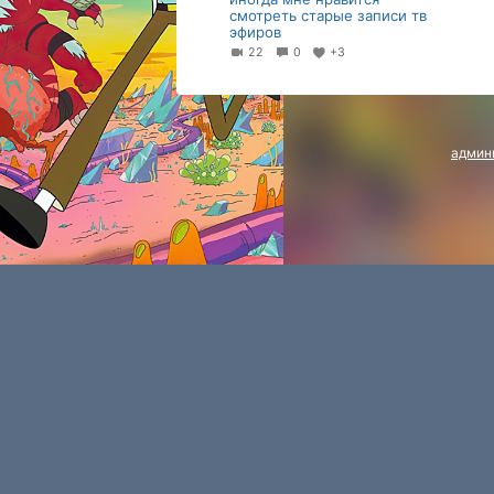
смотреть старые записи тв
эфиров
22
0
+3
админ