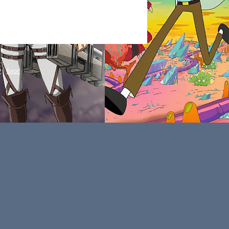
P
|
блог