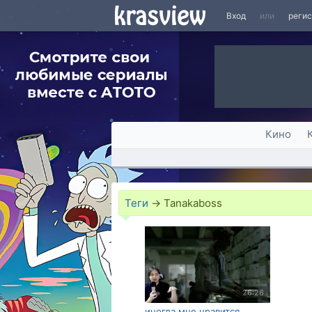
Вход
или
реги
Кино
Теги
→
Tanakaboss
26:26
иногда мне нравится