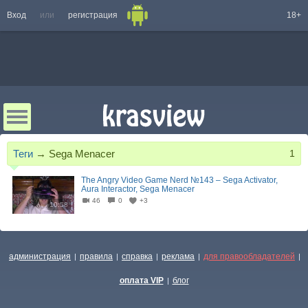
Вход
или
регистрация
18+
Теги
→
Sega Menacer
1
The Angry Video Game Nerd №143 – Sega Activator,
Aura Interactor, Sega Menacer
46
0
+3
10:58
администрация
правила
справка
реклама
для правообладателей
|
|
|
|
|
оплата VIP
блог
|